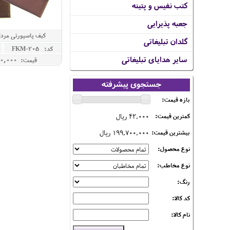
کتب نفیس و پتینه
جعبه پذیرایی
کیف پاسپورتی مرد
گلدان تبلیغاتی
کد: FKM-205
سایر هدایای تبلیغاتی
قیمت: 1,440,000 ريال
جستجوی پیشرفته
بازه قیمت:
42,000 ریال
کمترین قیمت:
199,700,000 ریال
بیشترین قیمت:
نوع محصول:
نوع مخاطب:
رنگ:
کد کالا:
نام کالا: