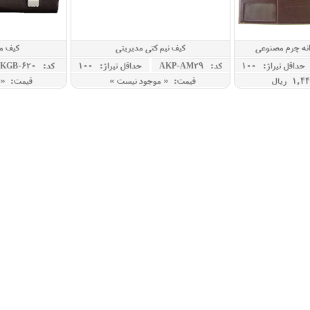
انه چرم مصنوعی
کیف نیم کتی مدیریتی
کیف م
حداقل تيراژ: 100
کد: AKP-AM29
حداقل تيراژ: 100
کد: KGB-620
قیمت: « موجود نیست »
قیمت: « 