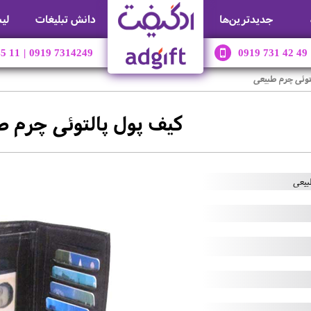
جديدترين‌ها
دانش تبلیغات
لی
45 11
|
0919 7314249
0919 731 42 49
توئی چرم طبیعی
کیف پول پالتوئی چرم ط
بیعی