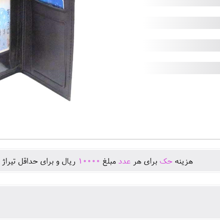
هزينه
حک
برای هر
عدد
مبلغ
10000
ريال و برای حداقل تيراژ