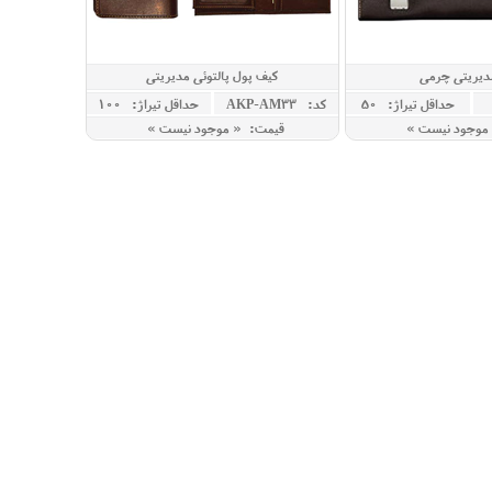
دیریتی چرمی
کیف پول پالتوئی مدیریتی
حداقل تيراژ: 50
کد: AKP-AM33
حداقل تيراژ: 100
موجود نیست »
قیمت: « موجود نیست »