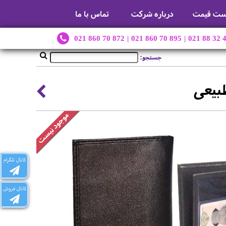
ست قیمت
درباره شرکت
تماس با ما
021 860 70 872
|
021 860 70 895
|
021 88 32 
جستجو:
بیعی
کانال تلگرام
کانال فروش