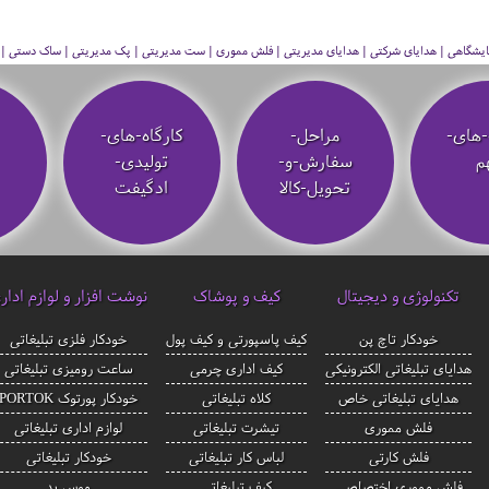
 نمایشگاهی | هدایای شرکتی | هدایای مدیریتی | فلش مموری | ست مدیریتی | پک مدیریتی | ساک دستی | فلا
-های-
مراحل-
کارگاه-های-
م
سفارش-و-
تولیدی-
تحویل-کالا
ادگیفت
تکنولوژی و دیجیتال
کیف و پوشاک
نوشت افزار و لوازم ادار
خودکار تاچ پن
کیف پاسپورتی و کیف پول
خودکار فلزی تبلیغاتی
هدایای تبلیغاتی الکترونیکی
کیف اداری چرمی
ساعت رومیزی تبلیغاتی
هدایای تبلیغاتی خاص
کلاه تبلیغاتی
خودکار پورتوک PORTOK
فلش مموری
تیشرت تبلیغاتی
لوازم اداری تبلیغاتی
فلش کارتی
لباس کار تبلیغاتی
خودکار تبلیغاتی
فلش مموری اختصاصی
کیف تبلیغاتی
موس پد