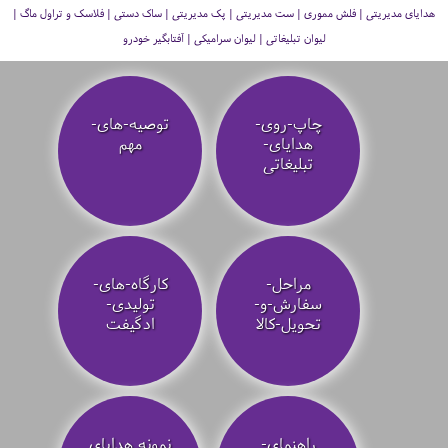
هدایای مدیریتی | فلش مموری | ست مدیریتی | پک مدیریتی | ساک دستی | فلاسک و تراول ماگ |
لیوان تبلیغاتی | لیوان سرامیکی | آفتابگیر خودرو
چاپ-روی-
توصیه‌-های-
هدایای-
مهم
تبلیغاتی
مراحل-
کارگاه-های-
سفارش-و-
تولیدی-
تحویل-کالا
ادگیفت
راهنمای-
نمونه هدایای