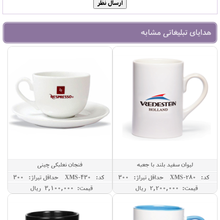
هدایای تبلیغاتی مشابه
لیوان سفید بلند با جعبه
فنجان نعلبکی چینی
کد: XMS-280
حداقل تيراژ: 300
کد: XMS-430
حداقل تيراژ: 300
قیمت: 2,200,000 ريال
قیمت: 3,100,000 ريال