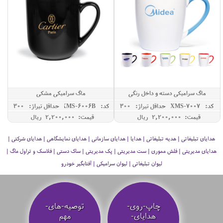
ماگ سرامیکی دسته و داخل رنگی
ماگ سرامیکی مشکی
کد: XMS-7007
حداقل تيراژ: 300
کد: XMS-6006B
حداقل تيراژ: 300
قیمت: 2,200,000 ريال
قیمت: 2,200,000 ريال
هدایای تبلیغاتی | هدیه تبلیغاتی | هدایا | هدایای سازمانی | هدایای نمایشگاهی | هدایای شرکتی |
هدایای مدیریتی | فلش مموری | ست مدیریتی | پک مدیریتی | ساک دستی | فلاسک و تراول ماگ |
لیوان تبلیغاتی | لیوان سرامیکی | آفتابگیر خودرو
چاپ-روی-
توصیه‌-های-
هدایای-
مهم