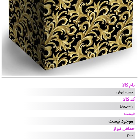
نام کالا
جعبه لیوان
کد کالا
Box-01
قیمت
موجود نیست
حداقل تیراژ
200