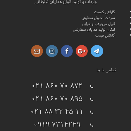
واردات و تولید انواع هدایای تبلیغاتی
گارانتی کیفیت
سرعت تحویل سفارش
قبول مرجوعی و خرابی
امکان تولید هدایای سفارشی
گارانتی قیمت
تماس با ما
021 860 70 872
021 860 70 895
021 88 32 45 11
0919 7314249