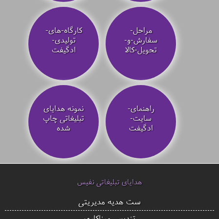
مراحل-
کارگاه-های-
سفارش-و-
تولیدی-
تحویل-کالا
ادگیفت
راهنمای-
نمونه هدایای
سایت-
تبلیغاتی چاپ
ادگیفت
شده
هدایای تبلیغاتی نفیس
ست هدیه مدیریتی
تندیس میناکاری