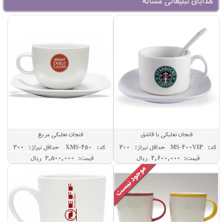
هدایای تبلیغاتی مشابه
فنجان نعلبکی با قاشق
فنجان نعلبکی مربع
کد: XMS-400VIP
حداقل تيراژ: 300
کد: XMS-450
حداقل تيراژ: 300
قیمت: 4,600,000 ريال
قیمت: 3,500,000 ريال