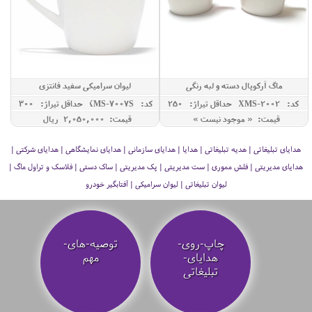
ماگ آرکوپال دسته و لبه رنگی
لیوان سرامیکی سفید فانتزی
کد: XMS-2002
حداقل تيراژ: 250
کد: XMS-7007S
حداقل تيراژ: 300
قیمت: « موجود نیست »
قیمت: 2,050,000 ريال
هدایای تبلیغاتی | هدیه تبلیغاتی | هدایا | هدایای سازمانی | هدایای نمایشگاهی | هدایای شرکتی |
هدایای مدیریتی | فلش مموری | ست مدیریتی | پک مدیریتی | ساک دستی | فلاسک و تراول ماگ |
لیوان تبلیغاتی | لیوان سرامیکی | آفتابگیر خودرو
چاپ-روی-
توصیه‌-های-
هدایای-
مهم
تبلیغاتی