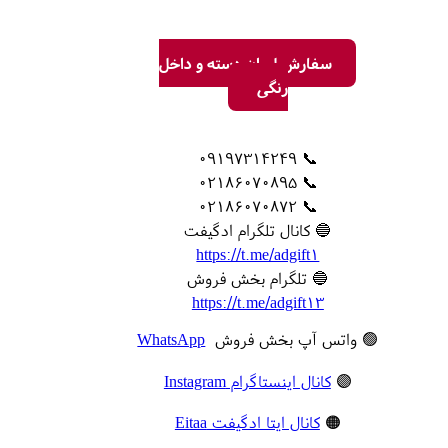
سفارش لیوان دسته و داخل
رنگی
📞 09197314249
📞 02186070895
📞 02186070872
🔵 کانال تلگرام ادگیفت
https://t.me/adgift1
🔵 تلگرام بخش فروش
https://t.me/adgift13
🟢 واتس آپ بخش فروش
WhatsApp
🟣
کانال اینستاگرام Instagram
🟠
کانال ایتا ادگیفت Eitaa