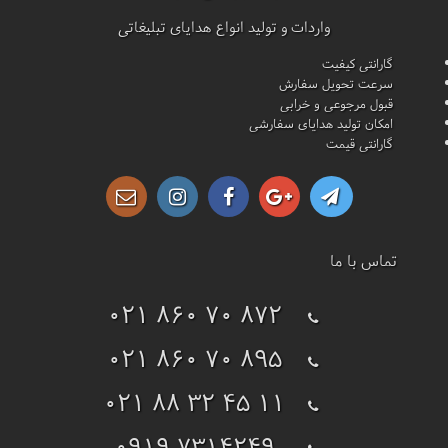
واردات و تولید انواع هدایای تبلیغاتی
گارانتی کیفیت
سرعت تحویل سفارش
قبول مرجوعی و خرابی
امکان تولید هدایای سفارشی
گارانتی قیمت
تماس با ما
021 860 70 872
021 860 70 895
021 88 32 45 11
0919 7314249