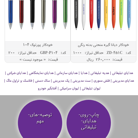
خودکار دیانا گیره منحنی بدنه رنگی
خودکار پورتوک 104
کد: ZD-451C
حداقل تيراژ: 1000
کد: GBP-P104
حداقل تيراژ: 200
قیمت: 260,000 ريال
قیمت: « موجود نیست »
هدایای تبلیغاتی | هدیه تبلیغاتی | هدایا | هدایای سازمانی | هدایای نمایشگاهی | هدایای شرکتی |
هدایای مدیریتی | فلش مموری | ست مدیریتی | پک مدیریتی | ساک دستی | فلاسک و تراول ماگ |
لیوان تبلیغاتی | لیوان سرامیکی | آفتابگیر خودرو
چاپ-روی-
توصیه‌-های-
هدایای-
مهم
تبلیغاتی