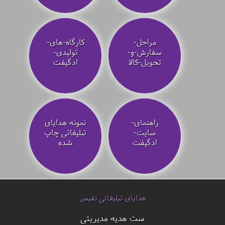
مراحل-
کارگاه-های-
سفارش-و-
تولیدی-
تحویل-کالا
ادگیفت
راهنمای-
نمونه هدایای
سایت-
تبلیغاتی چاپ
ادگیفت
شده
هدایای تبلیغاتی نفیس
ست هدیه مدیریتی