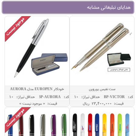
هدایای تبلیغاتی مشابه
ست نفیس یوروپن
خودکار EUROPEN مدل AURORA
کد: GBP-VICTOR
حداقل تيراژ: 10
کد: GBP-AURORA
حداقل تيراژ: 10
قیمت: 23,400,000 ريال
قیمت: « موجود نیست »