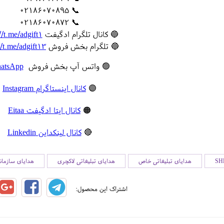
📞 02186070895
📞 02186070872
🔵 کانال تلگرام ادگیفت
//t.me/adgift1
🔵 تلگرام بخش فروش
//t.me/adgift13
🟢 واتس آپ بخش فروش
atsApp
🟣
کانال اینستاگرام Instagram
🟠
کانال ایتا ادگیفت Eitaa
🔴
کانال لینکداین Linkedin
هدایای تبلیغاتی خاص
هدایای تبلیغاتی لاکچری
هدایای سازمان
اشتراک این محصول: