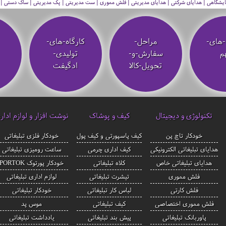
 نمایشگاهی | هدایای شرکتی | هدایای مدیریتی | فلش مموری | ست مدیریتی | پک مدیریتی | ساک دستی | فلا
-های-
مراحل-
کارگاه-های-
م
سفارش-و-
تولیدی-
تحویل-کالا
ادگیفت
تکنولوژی و دیجیتال
کیف و پوشاک
نوشت افزار و لوازم ادار
خودکار تاچ پن
کیف پاسپورتی و کیف پول
خودکار فلزی تبلیغاتی
هدایای تبلیغاتی الکترونیکی
کیف اداری چرمی
ساعت رومیزی تبلیغاتی
هدایای تبلیغاتی خاص
کلاه تبلیغاتی
خودکار پورتوک PORTOK
فلش مموری
تیشرت تبلیغاتی
لوازم اداری تبلیغاتی
فلش کارتی
لباس کار تبلیغاتی
خودکار تبلیغاتی
فلش مموری اختصاصی
کیف تبلیغاتی
موس پد
پاوربانک تبلیغاتی
پیش بند تبلیغاتی
یادداشت تبلیغاتی