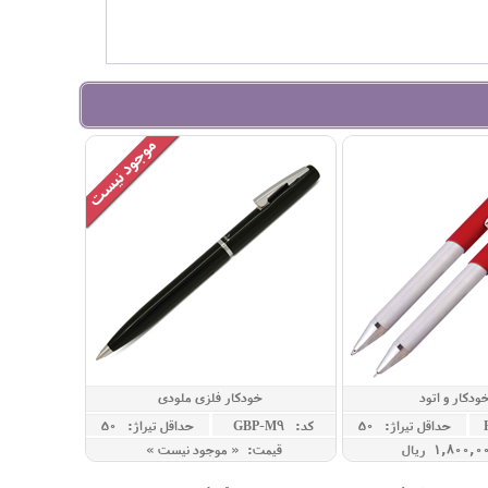
دکار و اتود
خودکار فلزی ملودی
حداقل تيراژ: 50
کد: GBP-M9
حداقل تيراژ: 50
قیمت: « موجود نیست »