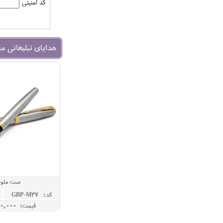
کد امنیتی
هدایای تبلیغاتی م
ست ملودی
کد: GBP-M37
قیمت: 6,000,000 ريال