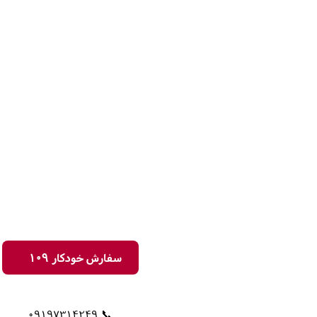
سفارش خودکار 109
📞 09197314249