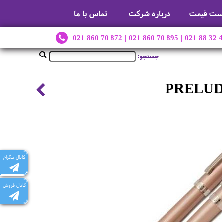
ست قیمت
درباره شرکت
تماس با ما
021 860 70 872
|
021 860 70 895
|
021 88 32 
جستجو:
کانال تلگرام
کانال فروش