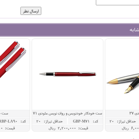
شابه
 37
ست خودکار خودنویس و روان نویس ملودی 71
ست خو
حداقل تيراژ: 20
کد: GBP-M71
حداقل تيراژ: 20
کد: RBP-LA90
قیمت: 2,200,000 ريال
قیمت: 1,800,000 ريال