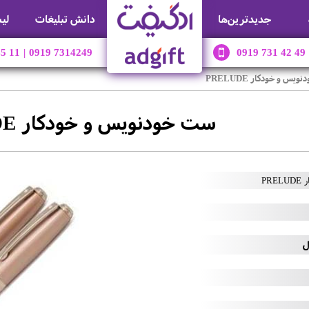
جديدترين‌ها
دانش تبلیغات
لی
45 11
|
0919 7314249
0919 731 42 49
یس و خودکار PRELUDE
ست خودنویس و خودکار PRELUDE
PR