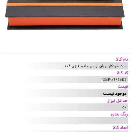
نام کالا
ست خودکار، روان نویس و اتود فلزی 104
کد کالا
GBP-P104SET
قیمت
موجود نیست
حداقل تیراژ
50
رنگ بندی
ابعاد کالا