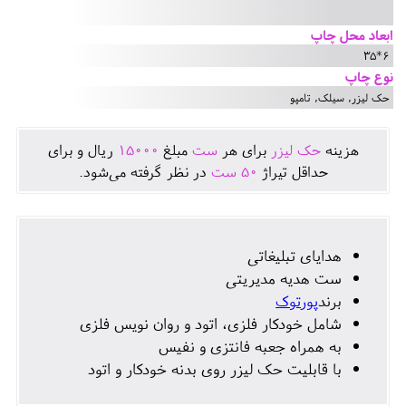
ابعاد محل چاپ
6*35
نوع چاپ
حک لیزر, سیلک, تامپو
هزينه
حک لیزر
برای هر
ست
مبلغ
15000
ريال و برای
حداقل تيراژ
50
ست
در نظر گرفته می‌شود.
هدایای تبلیغاتی
ست هدیه مدیریتی
برند
پورتوک
شامل خودکار فلزی، اتود و روان نویس فلزی
به همراه جعبه فانتزی و نفیس
با قابلیت حک لیزر روی بدنه خودکار و اتود