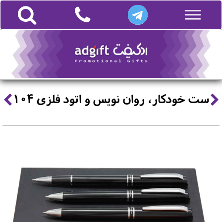
ست خودکار، روان نویس و اتود فلزی 104