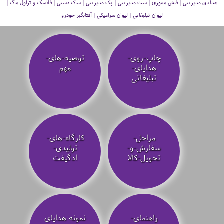
هدایای مدیریتی | فلش مموری | ست مدیریتی | پک مدیریتی | ساک دستی | فلاسک و تراول ماگ |
لیوان تبلیغاتی | لیوان سرامیکی | آفتابگیر خودرو
چاپ-روی-
توصیه‌-های-
هدایای-
مهم
تبلیغاتی
مراحل-
کارگاه-های-
سفارش-و-
تولیدی-
تحویل-کالا
ادگیفت
راهنمای-
نمونه هدایای