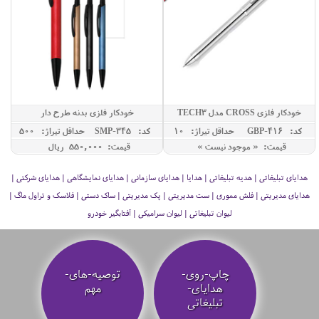
خودکار فلزی CROSS مدل TECH3
خودکار فلزی بدنه طرح دار
کد: GBP-416
حداقل تيراژ: 10
کد: SMP-345
حداقل تيراژ: 500
قیمت: « موجود نیست »
قیمت: 550,000 ريال
هدایای تبلیغاتی | هدیه تبلیغاتی | هدایا | هدایای سازمانی | هدایای نمایشگاهی | هدایای شرکتی |
هدایای مدیریتی | فلش مموری | ست مدیریتی | پک مدیریتی | ساک دستی | فلاسک و تراول ماگ |
لیوان تبلیغاتی | لیوان سرامیکی | آفتابگیر خودرو
چاپ-روی-
توصیه‌-های-
هدایای-
مهم
تبلیغاتی