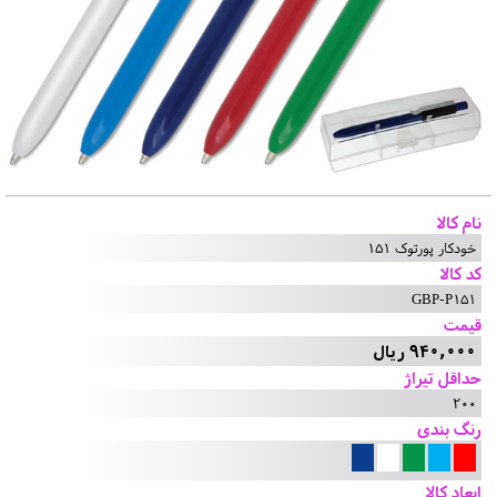
نام کالا
خودکار پورتوک 151
کد کالا
GBP-P151
قیمت
940,000 ریال
حداقل تیراژ
200
رنگ بندی
ابعاد کالا