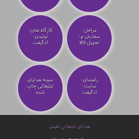
مراحل-
کارگاه-های-
سفارش-و-
تولیدی-
تحویل-کالا
ادگیفت
راهنمای-
نمونه هدایای
سایت-
تبلیغاتی چاپ
ادگیفت
شده
هدایای تبلیغاتی نفیس
ست هدیه مدیریتی