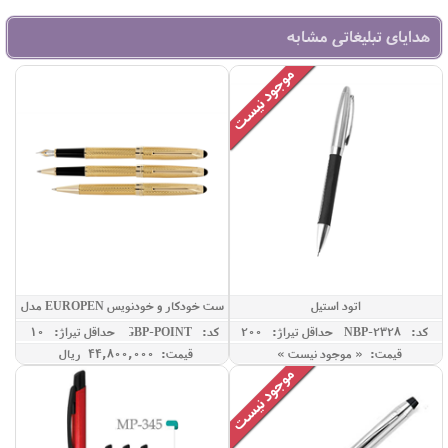
هدایای تبلیغاتی مشابه
اتود استیل
ست خودکار و خودنویس EUROPEN مدل
POINT
کد: NBP-2328
حداقل تيراژ: 200
کد: GBP-POINT
حداقل تيراژ: 10
قیمت: « موجود نیست »
قیمت: 44,800,000 ريال