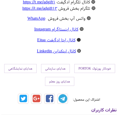
🔵 کانال تلگرام ادگیفت
https://t.me/adgift1
🔵 تلگرام بخش فروش
https://t.me/adgift13
🟢 واتس آپ بخش فروش
WhatsApp
🟣
کانال اینستاگرام Instagram
🟠
کانال ایتا ادگیفت Eitaa
🔴
کانال لینکداین Linkedin
خودکار پورتوک PORTOK
هدایای سازمانی
هدایای نمایشگاهی
هدایای روز معلم
اشتراک این محصول:
نظرات کاربران