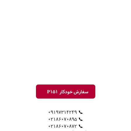
سفارش خودکار P151
📞 09197314249
📞 02186070895
📞 02186070872