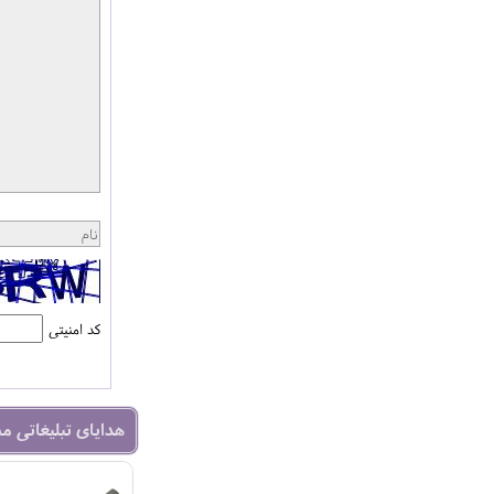
کد امنیتی
هدایای تبلیغاتی م