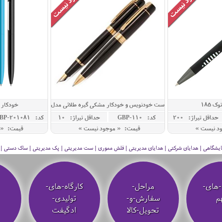
ک 185
ست خودنویس و خودکار مشکی گیره طلائی مدل
خودکار 
300
حداقل تيراژ: 200
کد: GBP-110
حداقل تيراژ: 10
کد: RBP-201081
ود نیست »
قیمت: « موجود نیست »
قیمت: « 
 نمایشگاهی | هدایای شرکتی | هدایای مدیریتی | فلش مموری | ست مدیریتی | پک مدیریتی | ساک دستی | فلا
-های-
مراحل-
کارگاه-های-
م
سفارش-و-
تولیدی-
تحویل-کالا
ادگیفت