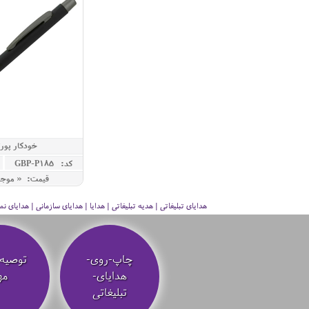
خودکار پورتو
کد: GBP-P185
قیمت: « موج
هدایای تبلیغاتی | هدیه تبلیغاتی | هدایا | هدایای سازمانی | هدایای
چاپ-روی-
توصیه‌
هدایای-
مه
تبلیغاتی