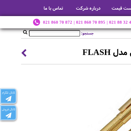
ست قیمت
درباره شرکت
تماس با ما
021 860 70 872
|
021 860 70 895
|
021 88 32 
جستجو:
FLASH
کانال تلگرام
کانال فروش