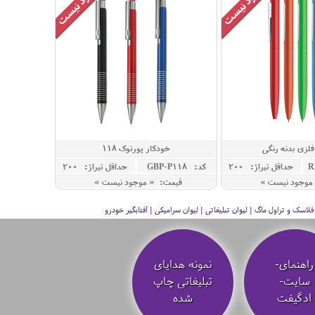
فلزی بدنه رنگی
خودکار پورتوک 118
حداقل تيراژ: 200
کد: GBP-P118
حداقل تيراژ: 200
موجود نیست »
قیمت: « موجود نیست »
سک و تراول ماگ | لیوان تبلیغاتی | لیوان سرامیکی | آفتابگیر خودرو
راهنمای-
نمونه هدایای
سایت-
تبلیغاتی چاپ
ادگیفت
شده