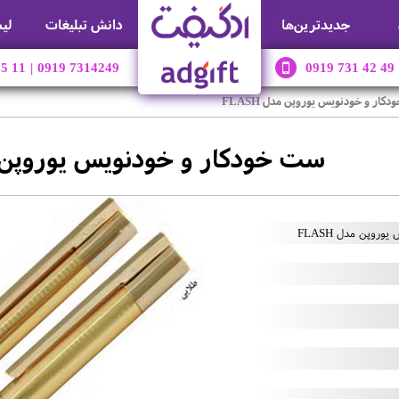
جديدترين‌ها
دانش تبلیغات
لی
45 11
|
0919 7314249
0919 731 42 49
کار و خودنویس یوروپن مدل FLASH
ست خودکار و خودنویس یوروپن مدل 
روپن مدل FLASH