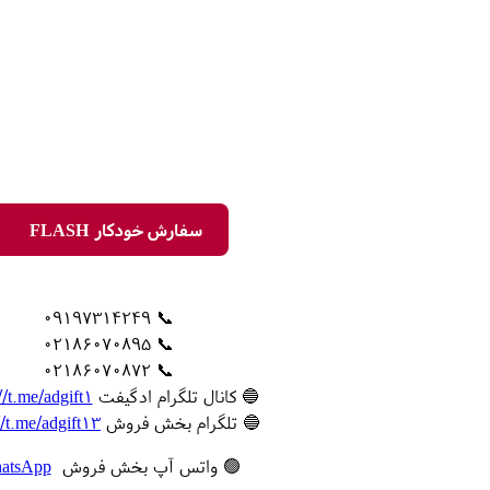
سفارش خودکار FLASH
📞 09197314249
📞 02186070895
📞 02186070872
🔵 کانال تلگرام ادگیفت
//t.me/adgift1
🔵 تلگرام بخش فروش
//t.me/adgift13
🟢 واتس آپ بخش فروش
atsApp