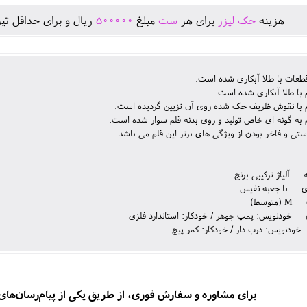
هزينه
حک لیزر
برای هر
ست
مبلغ
500000
ريال و برای حداقل تير
قطعات با طلا آبکاری شده است.
م با طلا آبکاری شده است.
لم با نقوش ظریف حک شده روی آن تزیین گردیده است.
م به گونه ای خاص تولید و روی بدنه قلم سوار شده است.
ی و فاخر بودن از ویژگی های برتر این قلم می باشد.
آلیاژ ترکیبی برنج
ی با جعبه نفیس
توسط)
 خودنویس: پمپ جوهر / خودکار: استاندارد فلزی
ودنویس: درب دار / خودکار: کمر پیچ
برای مشاوره و سفارش فوری، از طریق یکی از پیام‌رسان‌های زی