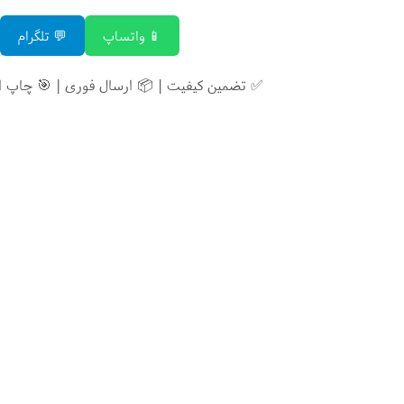
📱 واتساپ
💬 تلگرام
✅ تضمین کیفیت | 📦 ارسال فوری | 🎯 چاپ 