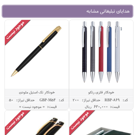
هدایای تبلیغاتی مشابه
خودکار فلزی رتکو
خودکار تک استیل ملودی
کد: RBP-869
حداقل تيراژ: 200
کد: GBP-M54
حداقل تيراژ: 50
قیمت: 630,000 ريال
قیمت: « موجود نیست »