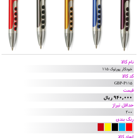
نام کالا
خودکار پورتوک 115
کد کالا
GBP-P115
قیمت
940,000 ریال
حداقل تیراژ
200
رنگ بندی
ابعاد کالا