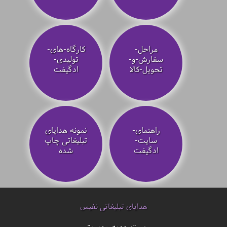
مراحل-
کارگاه-های-
سفارش-و-
تولیدی-
تحویل-کالا
ادگیفت
راهنمای-
نمونه هدایای
سایت-
تبلیغاتی چاپ
ادگیفت
شده
هدایای تبلیغاتی نفیس
ست هدیه مدیریتی