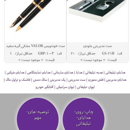
ست مدیریتی ملودی
ست خودنویس VALOR مشکی گیره سفید
کد: GS-21B
حداقل تيراژ: 20
کد: GBP-1-04
حداقل تيراژ: 1
قیمت: « موجود نیست »
قیمت: « موجود نیست »
هدایای تبلیغاتی | هدیه تبلیغاتی | هدایا | هدایای سازمانی | هدایای نمایشگاهی | هدایای شرکتی |
هدایای مدیریتی | فلش مموری | ست مدیریتی | پک مدیریتی | ساک دستی | فلاسک و تراول ماگ |
لیوان تبلیغاتی | لیوان سرامیکی | آفتابگیر خودرو
چاپ-روی-
توصیه‌-های-
هدایای-
مهم
تبلیغاتی