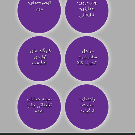
چاپ-روی-
توصیه‌-های-
هدایای-
مهم
تبلیغاتی
مراحل-
کارگاه-های-
سفارش-و-
تولیدی-
تحویل-کالا
ادگیفت
راهنمای-
نمونه هدایای
سایت-
تبلیغاتی چاپ
ادگیفت
شده