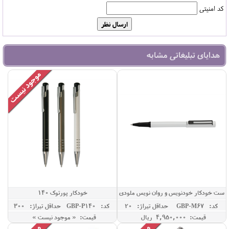
کد امنیتی
هدایای تبلیغاتی مشابه
ست خودکار خودنویس و روان نویس ملودی
خودکار پورتوک 140
67
کد: GBP-M67
حداقل تيراژ: 20
کد: GBP-P140
حداقل تيراژ: 300
قیمت: 4,950,000 ريال
قیمت: « موجود نیست »