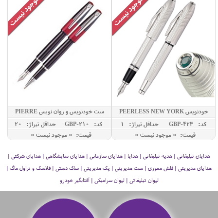
خودنویس PEERLESS NEW YORK
ست خودنویس و روان نویس PIERRE
CARDIN مدلTAURUS
کد: GBP-423
حداقل تيراژ: 1
کد: GBP-210
حداقل تيراژ: 20
قیمت: « موجود نیست »
قیمت: « موجود نیست »
هدایای تبلیغاتی | هدیه تبلیغاتی | هدایا | هدایای سازمانی | هدایای نمایشگاهی | هدایای شرکتی |
هدایای مدیریتی | فلش مموری | ست مدیریتی | پک مدیریتی | ساک دستی | فلاسک و تراول ماگ |
لیوان تبلیغاتی | لیوان سرامیکی | آفتابگیر خودرو