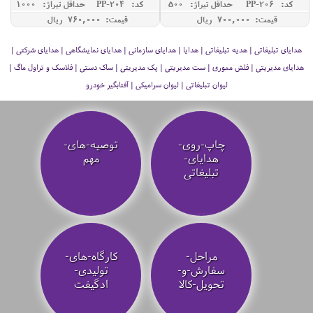
کد: PP-206
حداقل تيراژ: 500
کد: PP-204
حداقل تيراژ: 1000
قیمت: 700,000 ريال
قیمت: 760,000 ريال
هدایای تبلیغاتی | هدیه تبلیغاتی | هدایا | هدایای سازمانی | هدایای نمایشگاهی | هدایای شرکتی |
هدایای مدیریتی | فلش مموری | ست مدیریتی | پک مدیریتی | ساک دستی | فلاسک و تراول ماگ |
لیوان تبلیغاتی | لیوان سرامیکی | آفتابگیر خودرو
چاپ-روی-
توصیه‌-های-
هدایای-
مهم
تبلیغاتی
مراحل-
کارگاه-های-
سفارش-و-
تولیدی-
تحویل-کالا
ادگیفت