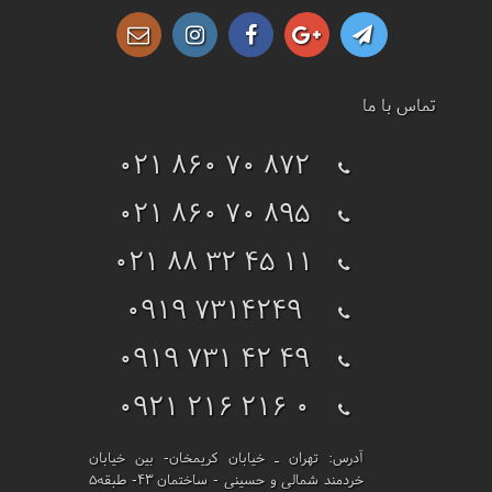
تماس با ما
021 860 70 872
021 860 70 895
021 88 32 45 11
0919 7314249
0919 731 42 49
0921 216 216 0
آدرس:
تهران ـ خیابان کریمخان- بین خیابان
خردمند شمالی و حسینی - ساختمان 43- طبقه5