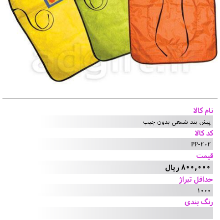
نام کالا
پیش بند شمعی بدون جیب
کد کالا
PP-202
قیمت
800,000 ریال
حداقل تیراژ
1000
رنگ بندی