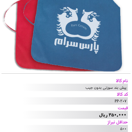
نام کالا
پیش بند سوزنی بدون جیب
کد کالا
PP-207
قیمت
350,000 ریال
حداقل تیراژ
500