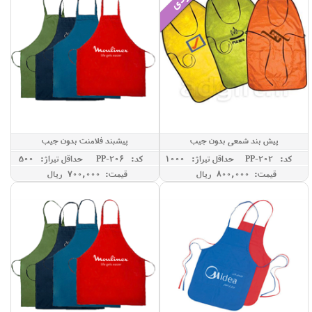
پیش بند شمعی بدون جیب
پیشبند فلامنت بدون جیب
کد: PP-202
حداقل تيراژ: 1000
کد: PP-206
حداقل تيراژ: 500
قیمت: 800,000 ريال
قیمت: 700,000 ريال