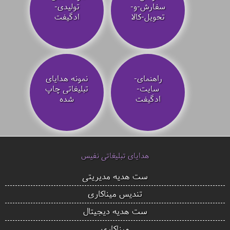
سفارش-و-
تولیدی-
تحویل-کالا
ادگیفت
راهنمای-
نمونه هدایای
سایت-
تبلیغاتی چاپ
ادگیفت
شده
هدایای تبلیغاتی نفیس
ست هدیه مدیریتی
تندیس میناکاری
ست هدیه دیجیتال
میناکاری