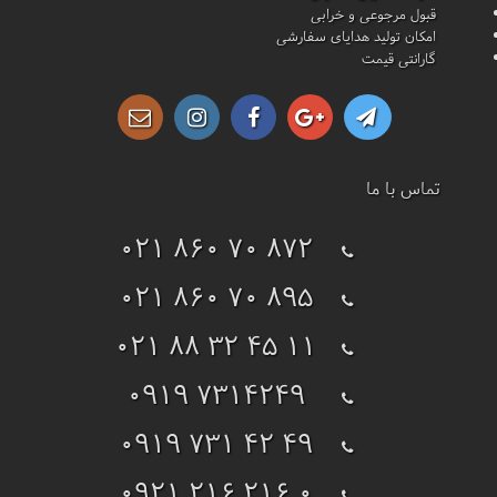
قبول مرجوعی و خرابی
امکان تولید هدایای سفارشی
گارانتی قیمت
تماس با ما
021 860 70 872
021 860 70 895
021 88 32 45 11
0919 7314249
0919 731 42 49
0921 216 216 0