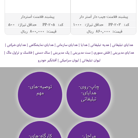
پیشبند فلامنت جیب دار آستر دار
پیشبند فلامنت آستردار
کد: PP-203
حداقل تيراژ: 1000
کد: PP-205
حداقل تيراژ: 500
قیمت: 860,000 ريال
قیمت: 800,000 ريال
هدایای تبلیغاتی | هدیه تبلیغاتی | هدایا | هدایای سازمانی | هدایای نمایشگاهی | هدایای شرکتی |
هدایای مدیریتی | فلش مموری | ست مدیریتی | پک مدیریتی | ساک دستی | فلاسک و تراول ماگ |
لیوان تبلیغاتی | لیوان سرامیکی | آفتابگیر خودرو
چاپ-روی-
توصیه‌-های-
هدایای-
مهم
تبلیغاتی
مراحل-
کارگاه-های-