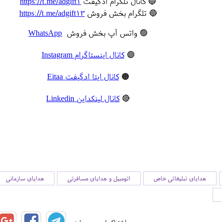
🔵 کانال تلگرام ادگیفت
https://t.me/adgift1
🔵 تلگرام بخش فروش
https://t.me/adgift13
🟢 واتس آپ بخش فروش
WhatsApp
🟣
کانال اینستاگرام Instagram
🟠
کانال ایتا ادگیفت Eitaa
🔴
کانال لینکداین Linkedin
هدایای تبلیغاتی خاص
اتومبیل و هدایای مسافرتی
هدایای سازمانی