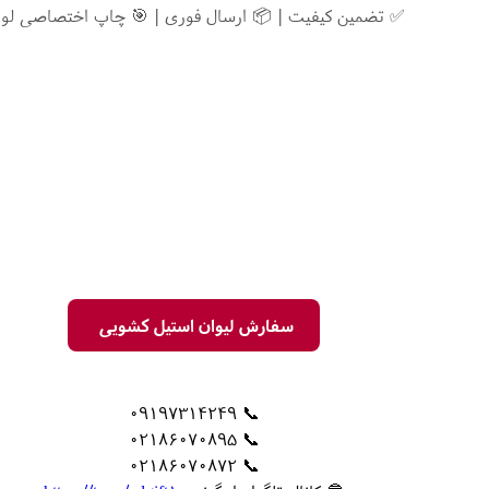
✅ تضمین کیفیت | 📦 ارسال فوری | 🎯 چاپ اختصاصی لوگ
سفارش لیوان استیل کشویی
📞 09197314249
📞 02186070895
📞 02186070872