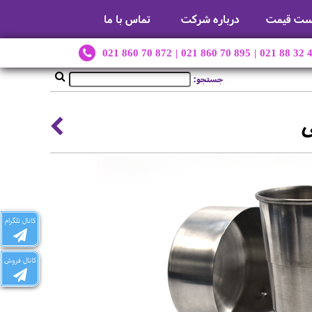
ست قیمت
درباره شرکت
تماس با ما
021 860 70 872
|
021 860 70 895
|
021 88 32 
جستجو:
ی
کانال تلگرام
کانال فروش