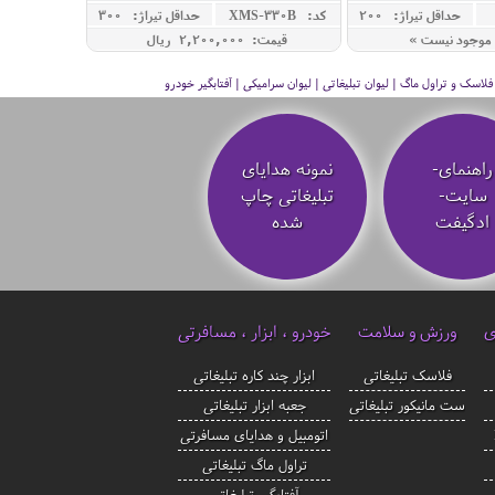
حداقل تيراژ: 200
کد: XMS-330B
حداقل تيراژ: 300
موجود نیست »
قیمت: 2,200,000 ريال
سک و تراول ماگ | لیوان تبلیغاتی | لیوان سرامیکی | آفتابگیر خودرو
راهنمای-
نمونه هدایای
سایت-
تبلیغاتی چاپ
ادگیفت
شده
ی
ورزش و سلامت
خودرو ، ابزار ، مسافرتی
فلاسک تبلیغاتی
ابزار چند کاره تبلیغاتی
ست مانیکور تبلیغاتی
جعبه ابزار تبلیغاتی
اتومبیل و هدایای مسافرتی
تراول ماگ تبلیغاتی
آفتابگیر تبلیغاتی