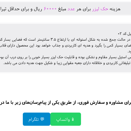
يال و برای حداقل تيراژ
60000
مبلغ
عدد
برای هر
حک لیزر
هزينه
لیوان 
ل میکند و همین خصیصه باعث میشود در کیف یا داشبورد
اهد بود این محصول دارای قلاب جاکلیدی است که میتوان آنرا به کیف کوله پشتی یا وس
مت
ل بسیار مقاوم و نشکن بوده و قابلیت حک لیزر بسیار خوبی را بر روی درب آن بوجود آ
این هدیه تبلیغاتی کاربردی و خلاقانه دارای جعبه مقوایی زیبا و شکیل جهت هدیه دادن
سفارش فوری، از طریق یکی از پیام‌رسان‌های زیر با ما در ارتباط باشید 
💬 تلگرام
📱 واتساپ