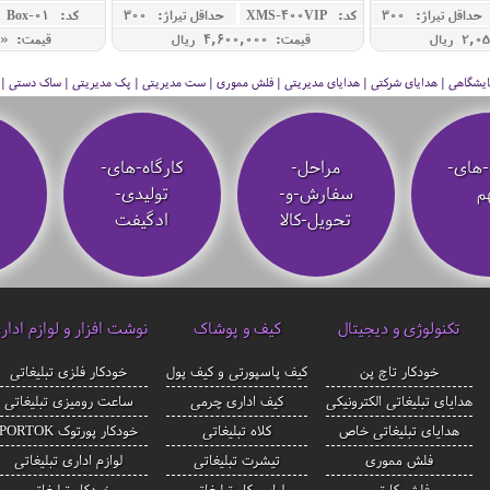
حداقل تيراژ: 300
کد: XMS-400VIP
حداقل تيراژ: 300
کد: Box-01
قیمت: 4,600,000 ريال
قیمت: « 
 نمایشگاهی | هدایای شرکتی | هدایای مدیریتی | فلش مموری | ست مدیریتی | پک مدیریتی | ساک دستی | فلا
-های-
مراحل-
کارگاه-های-
م
سفارش-و-
تولیدی-
تحویل-کالا
ادگیفت
تکنولوژی و دیجیتال
کیف و پوشاک
نوشت افزار و لوازم ادار
خودکار تاچ پن
کیف پاسپورتی و کیف پول
خودکار فلزی تبلیغاتی
هدایای تبلیغاتی الکترونیکی
کیف اداری چرمی
ساعت رومیزی تبلیغاتی
هدایای تبلیغاتی خاص
کلاه تبلیغاتی
خودکار پورتوک PORTOK
فلش مموری
تیشرت تبلیغاتی
لوازم اداری تبلیغاتی
فلش کارتی
لباس کار تبلیغاتی
خودکار تبلیغاتی