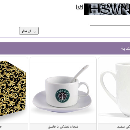
شابه
یکی سفید
فنجان نعلبکی با قاشق
جع