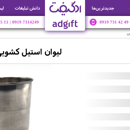
جديدترين‌ها
دانش تبلیغات
لی
45 11
|
0919 7314249
0919 731 42 49
ی
لیوان استیل کشوی