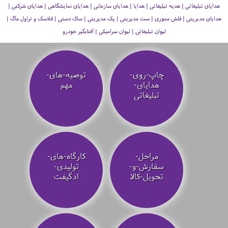
هدایای تبلیغاتی | هدیه تبلیغاتی | هدایا | هدایای سازمانی | هدایای نمایشگاهی | هدایای شرکتی |
هدایای مدیریتی | فلش مموری | ست مدیریتی | پک مدیریتی | ساک دستی | فلاسک و تراول ماگ |
لیوان تبلیغاتی | لیوان سرامیکی | آفتابگیر خودرو
چاپ-روی-
توصیه‌-های-
هدایای-
مهم
تبلیغاتی
مراحل-
کارگاه-های-
سفارش-و-
تولیدی-
تحویل-کالا
ادگیفت