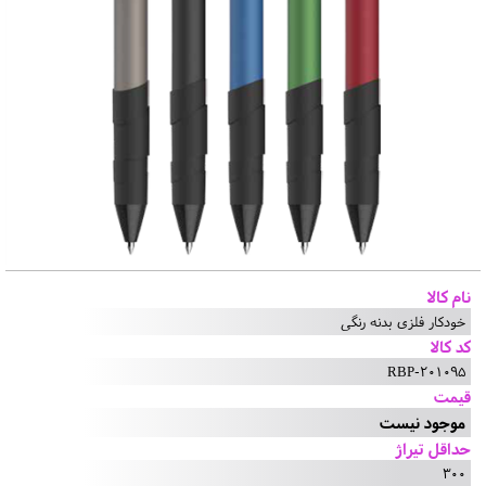
نام کالا
خودکار فلزی بدنه رنگی
کد کالا
RBP-201095
قیمت
موجود نیست
حداقل تیراژ
300