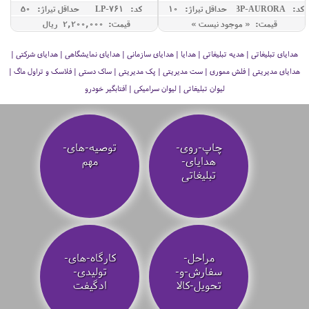
کد: GBP-AURORA
حداقل تيراژ: 10
کد: LP-761
حداقل تيراژ: 50
قیمت: « موجود نیست »
قیمت: 2,200,000 ريال
هدایای تبلیغاتی | هدیه تبلیغاتی | هدایا | هدایای سازمانی | هدایای نمایشگاهی | هدایای شرکتی |
هدایای مدیریتی | فلش مموری | ست مدیریتی | پک مدیریتی | ساک دستی | فلاسک و تراول ماگ |
لیوان تبلیغاتی | لیوان سرامیکی | آفتابگیر خودرو
چاپ-روی-
توصیه‌-های-
هدایای-
مهم
تبلیغاتی
مراحل-
کارگاه-های-
سفارش-و-
تولیدی-
تحویل-کالا
ادگیفت