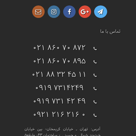
تماس با ما
021 860 70 872
021 860 70 895
021 88 32 45 11
0919 7314249
0919 731 42 49
0921 216 216 0
آدرس:
تهران ـ خیابان کریمخان- بین خیابان
خردمند شمالی و حسینی - ساختمان 43- طبقه5