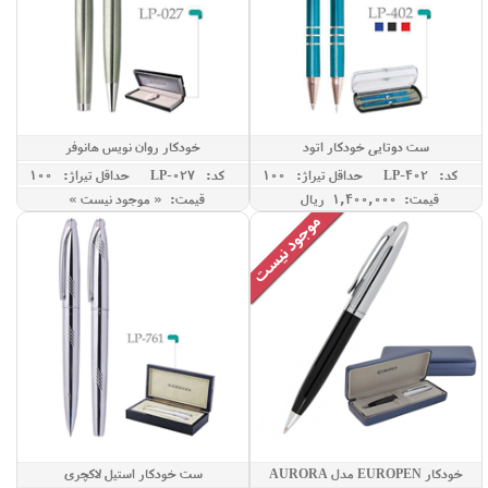
ست دوتایی خودکار اتود
خودکار روان نویس هانوفر
کد: LP-402
حداقل تيراژ: 100
کد: LP-027
حداقل تيراژ: 100
قیمت: 1,400,000 ريال
قیمت: « موجود نیست »
خودکار EUROPEN مدل AURORA
ست خودکار استیل لاکچری