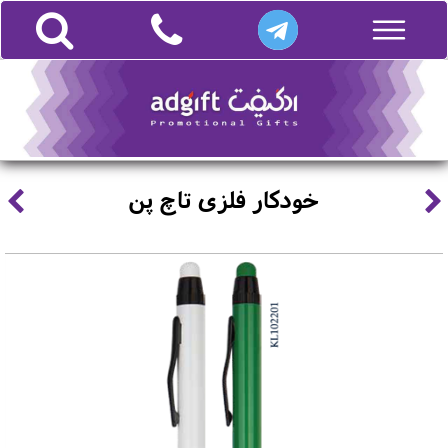
خودکار فلزی تاچ پن