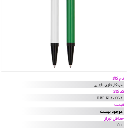
نام کالا
خودکار فلزی تاچ پن
کد کالا
RBP-KL102201
قیمت
موجود نیست
حداقل تیراژ
300