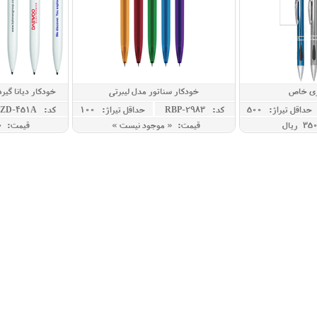
زی خاص
خودکار سناتور مدل لیبرتی
خودکار دیانا گیر
حداقل تيراژ: 500
کد: RBP-2983
حداقل تيراژ: 100
کد: ZD-451A
قیمت: « موجود نیست »
قیمت: 260,000 ريال