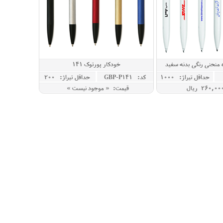
ه منحنی رنگی بدنه سفید
خودکار پورتوک 141
حداقل تيراژ: 1000
کد: GBP-P141
حداقل تيراژ: 200
قیمت: « موجود نیست »