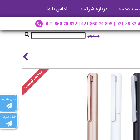
ست قیمت
درباره شرکت
تماس با ما
021 860 70 872
|
021 860 70 895
|
021 88 32 
جستجو:
کانال تلگرام
کانال فروش