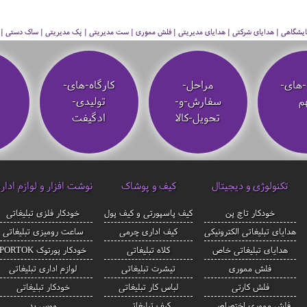
 نمایشگاهی | هدایای شرکتی | هدایای مدیریتی | فلش مموری | ست مدیریتی | پک مدیریتی | ساک دستی | فلا
-های-
مراحل-
کارگاه-های-
م
سفارش-و-
تولیدی-
تحویل-کالا
ادگیفت
تکنولوژی و دیجیتال
کیف و پوشاک
نوشت افزار و لوازم ادار
خودکار تاچ پن
کیف پاسپورتی و کیف پول
خودکار فلزی تبلیغاتی
هدایای تبلیغاتی الکترونیکی
کیف اداری چرمی
ساعت رومیزی تبلیغاتی
هدایای تبلیغاتی خاص
کلاه تبلیغاتی
خودکار پورتوک PORTOK
فلش مموری
تیشرت تبلیغاتی
لوازم اداری تبلیغاتی
فلش کارتی
لباس کار تبلیغاتی
خودکار تبلیغاتی
فلش مموری اختصاصی
کیف تبلیغاتی
موس پد