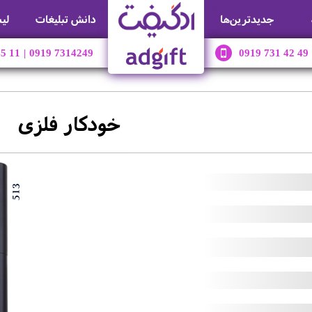
جديدترين‌ها
دانش تبلیغات
لی
45 11
|
0919 7314249
0919 731 42 49
خودکار فلزی