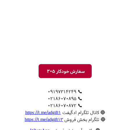
سفارش خودکار 305
📞 09197314249
📞 02186070895
📞 02186070872
🔵 کانال تلگرام ادگیفت
https://t.me/adgift1
🔵 تلگرام بخش فروش
https://t.me/adgift13