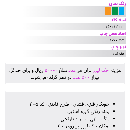
رنگ بندی
ابعاد کالا
140x12 mm
ابعاد محل چاپ
40x7 mm
نوع چاپ
حک لیزر
هزينه
حک لیزر
برای هر
عدد
مبلغ
50000
ريال و برای حداقل
تيراژ
500
عدد
در نظر گرفته می‌شود.
خودکار فلزی فشاری طرح فانتزی کد 305
بدنه رنگی گیره استیل
رنگ : آبی، سبز و نارنجی
امکان حک لیزر بر روی بدنه