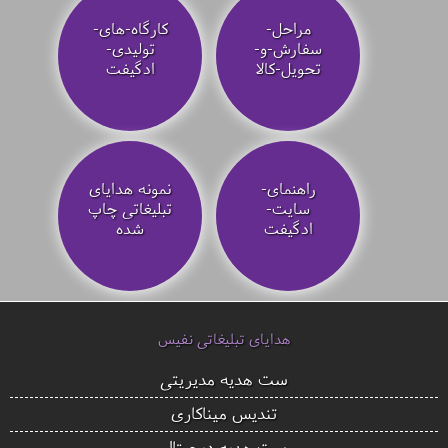
مراحل-
کارگاه-های-
سفارش-و-
تولیدی-
تحویل-کالا
ادگیفت
راهنمای-
نمونه هدایای
سایت-
تبلیغاتی چاپ
ادگیفت
شده
هدایای تبلیغاتی نفیس
ست هدیه مدیریتی
تندیس میناکاری
ست هدیه دیجیتال