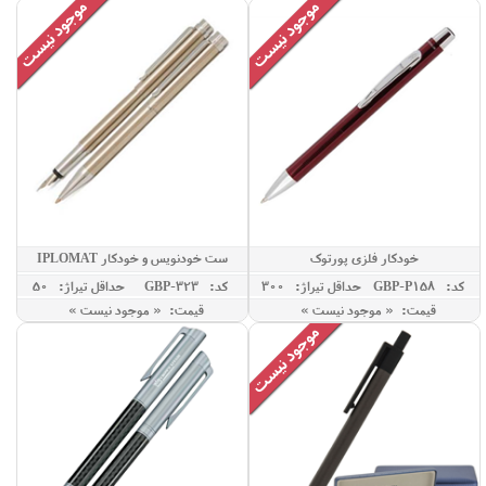
خودکار فلزی پورتوک
ست خودنویس و خودکار IPLOMAT
مدلSANTOZ
کد: GBP-P158
حداقل تيراژ: 300
کد: GBP-323
حداقل تيراژ: 50
قیمت: « موجود نیست »
قیمت: « موجود نیست »