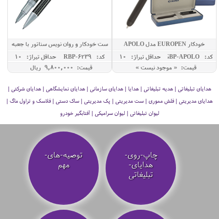
خودکار EUROPEN مدل APOLO
ست خودکار و روان نویس سناتور با جعبه
کد: GBP-APOLO
حداقل تيراژ: 10
کد: RBP-6239
حداقل تيراژ: 10
قیمت: « موجود نیست »
قیمت: 9,800,000 ريال
هدایای تبلیغاتی | هدیه تبلیغاتی | هدایا | هدایای سازمانی | هدایای نمایشگاهی | هدایای شرکتی |
هدایای مدیریتی | فلش مموری | ست مدیریتی | پک مدیریتی | ساک دستی | فلاسک و تراول ماگ |
لیوان تبلیغاتی | لیوان سرامیکی | آفتابگیر خودرو
چاپ-روی-
توصیه‌-های-
هدایای-
مهم
تبلیغاتی