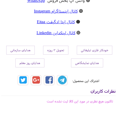
🟢 واتس آپ بخش فروش
WhatsApp
🟣
کانال اینستاگرام Instagram
🟠
کانال ایتا ادگیفت Eitaa
🔴
کانال لینکداین Linkedin
خودکار فلزی تبلیغاتی
تحویل 3 روزه
هدایای سازمانی
هدایای نمایشگاهی
هدایای روز معلم
اشتراک این محصول:
نظرات کاربران
تاکنون هیچ نظری در مورد این کالا ثبت نشده است