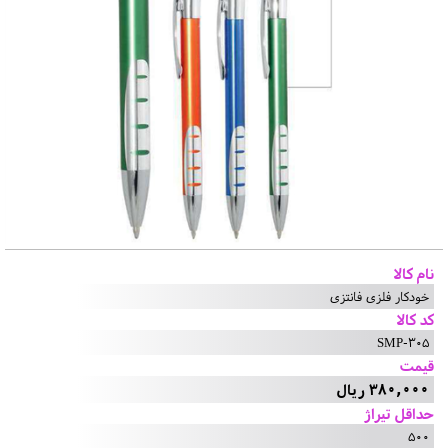
نام کالا
خودکار فلزی فانتزی
کد کالا
SMP-305
قیمت
380,000 ریال
حداقل تیراژ
500