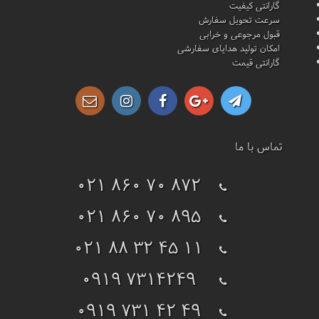
گارانتی کیفیت
سرعت تحویل سفارش
قبول مرجوعی و خرابی
امکان تولید هدایای سفارشی
گارانتی قیمت
تماس با ما
021 860 70 872
021 860 70 895
021 88 32 45 11
0919 7314249
0919 731 42 49