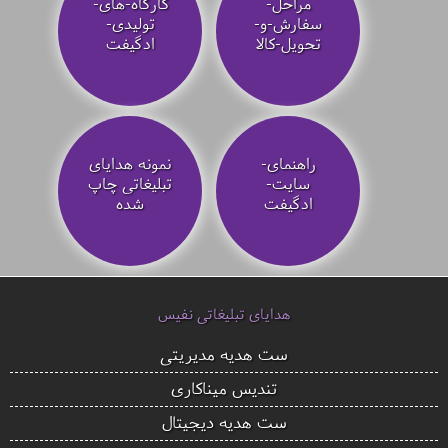
مراحل-
کارگاه-های-
سفارش-و-
تولیدی-
تحویل-کالا
ادگیفت
راهنمای-
نمونه هدایای
سایت-
تبلیغاتی چاپ
ادگیفت
شده
هدایای تبلیغاتی نفیس
ست هدیه مدیریتی
تندیس میناکاری
ست هدیه دیجیتال