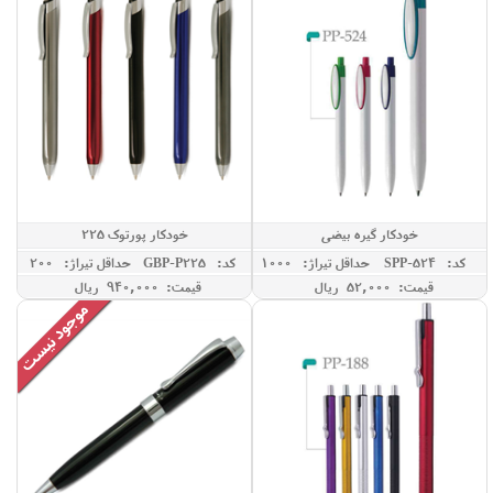
خودکار گیره بیضی
خودکار پورتوک 225
کد: SPP-524
حداقل تيراژ: 1000
کد: GBP-P225
حداقل تيراژ: 200
قیمت: 52,000 ريال
قیمت: 940,000 ريال