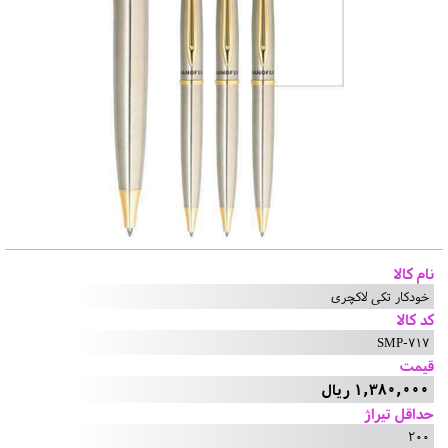
نام کالا
خودکار تکی لاکچری
کد کالا
SMP-717
قیمت
1,380,000 ریال
حداقل تیراژ
200