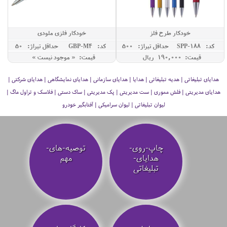
خودکار طرح فلز
خودکار فلزی ملودی
کد: SPP-188
حداقل تيراژ: 500
کد: GBP-M4
حداقل تيراژ: 50
قیمت: 190,000 ريال
قیمت: « موجود نیست »
هدایای تبلیغاتی | هدیه تبلیغاتی | هدایا | هدایای سازمانی | هدایای نمایشگاهی | هدایای شرکتی |
هدایای مدیریتی | فلش مموری | ست مدیریتی | پک مدیریتی | ساک دستی | فلاسک و تراول ماگ |
لیوان تبلیغاتی | لیوان سرامیکی | آفتابگیر خودرو
چاپ-روی-
توصیه‌-های-
هدایای-
مهم
تبلیغاتی