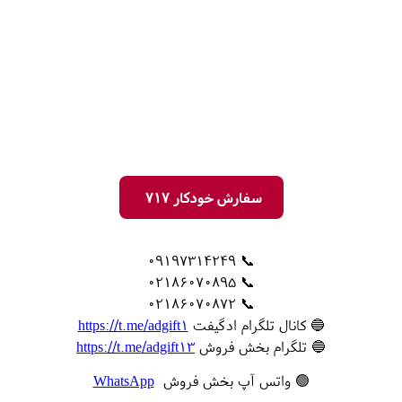
سفارش خودکار 717
📞 09197314249
📞 02186070895
📞 02186070872
🔵 کانال تلگرام ادگیفت
https://t.me/adgift1
🔵 تلگرام بخش فروش
https://t.me/adgift13
🟢 واتس آپ بخش فروش
WhatsApp