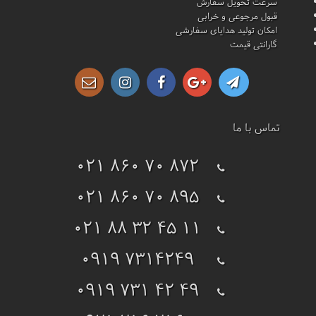
سرعت تحویل سفارش
قبول مرجوعی و خرابی
امکان تولید هدایای سفارشی
گارانتی قیمت
تماس با ما
021 860 70 872
021 860 70 895
021 88 32 45 11
0919 7314249
0919 731 42 49