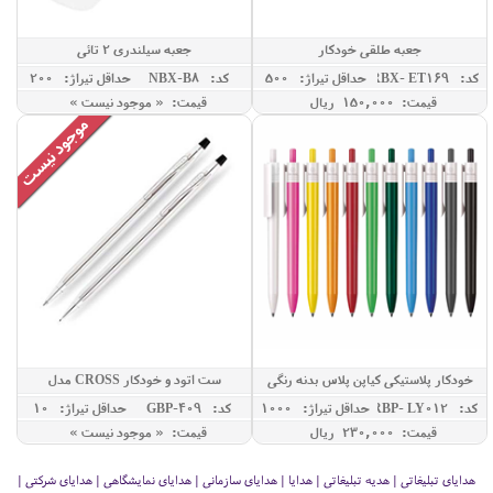
جعبه طلقی خودکار
جعبه سیلندری 2 تائی
کد: RBX- ET169
حداقل تيراژ: 500
کد: NBX-B8
حداقل تيراژ: 200
قیمت: 150,000 ريال
قیمت: « موجود نیست »
خودکار پلاستیکی کیاپن پلاس بدنه رنگی
ست اتود و خودکار CROSS مدل
CENTURY
کد: RBP- LY012
حداقل تيراژ: 1000
کد: GBP-409
حداقل تيراژ: 10
قیمت: 230,000 ريال
قیمت: « موجود نیست »
هدایای تبلیغاتی | هدیه تبلیغاتی | هدایا | هدایای سازمانی | هدایای نمایشگاهی | هدایای شرکتی |