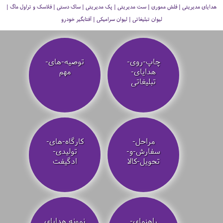
هدایای مدیریتی | فلش مموری | ست مدیریتی | پک مدیریتی | ساک دستی | فلاسک و تراول ماگ |
لیوان تبلیغاتی | لیوان سرامیکی | آفتابگیر خودرو
چاپ-روی-
توصیه‌-های-
هدایای-
مهم
تبلیغاتی
مراحل-
کارگاه-های-
سفارش-و-
تولیدی-
تحویل-کالا
ادگیفت
راهنمای-
نمونه هدایای