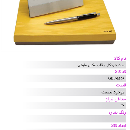
نام کالا
ست خودکار و قاب عکس ملودی
کد کالا
GBP-M56
قیمت
موجود نیست
حداقل تیراژ
30
رنگ بندی
ابعاد کالا