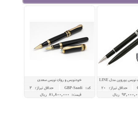
ویس یوروپن مدل LINE
خودنویس و روان نویس سعدی
حداقل تيراژ: 20
کد: GBP-Saadi
حداقل تيراژ: 3
قیمت: 81,800,000 ريال