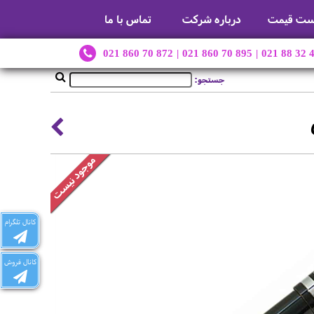
ست قیمت
درباره شرکت
تماس با ما
021 860 70 872
|
021 860 70 895
|
021 88 32 
جستجو:
کانال تلگرام
کانال فروش