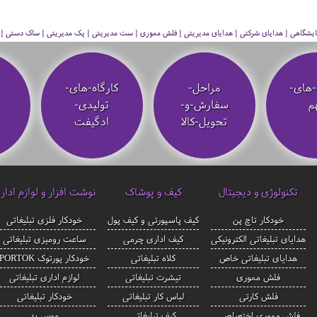
 نمایشگاهی | هدایای شرکتی | هدایای مدیریتی | فلش مموری | ست مدیریتی | پک مدیریتی | ساک دستی | فلا
-های-
مراحل-
کارگاه-های-
م
سفارش-و-
تولیدی-
تحویل-کالا
ادگیفت
تکنولوژی و دیجیتال
کیف و پوشاک
نوشت افزار و لوازم ادار
خودکار تاچ پن
کیف پاسپورتی و کیف پول
خودکار فلزی تبلیغاتی
هدایای تبلیغاتی الکترونیکی
کیف اداری چرمی
ساعت رومیزی تبلیغاتی
هدایای تبلیغاتی خاص
کلاه تبلیغاتی
خودکار پورتوک PORTOK
فلش مموری
تیشرت تبلیغاتی
لوازم اداری تبلیغاتی
فلش کارتی
لباس کار تبلیغاتی
خودکار تبلیغاتی
فلش مموری اختصاصی
کیف تبلیغاتی
موس پد