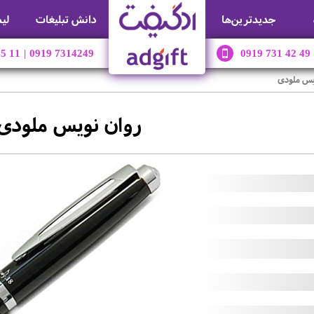
جديدترين‌ها
دانش تبلیغات
لی
45 11
|
0919 7314249
0919 731 42 49
یس ملودی
روان نویس ملودی