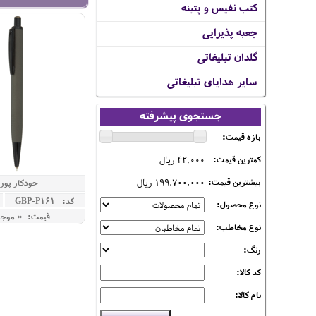
کتب نفیس و پتینه
جعبه پذیرایی
گلدان تبلیغاتی
سایر هدایای تبلیغاتی
جستجوی پیشرفته
بازه قیمت:
42,000 ریال
کمترین قیمت:
199,700,000 ریال
بیشترین قیمت:
خودکار پورتو
کد: GBP-P161
نوع محصول:
قیمت: « موج
نوع مخاطب:
رنگ:
کد کالا:
نام کالا: