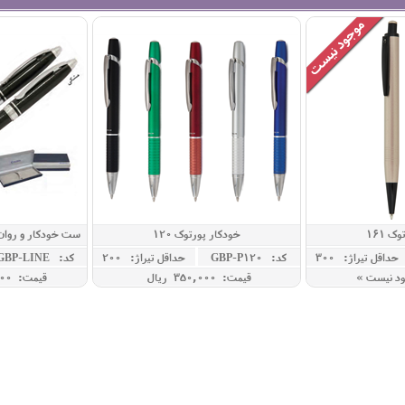
ک 161
خودکار پورتوک 120
ست خودکار و روان ن
حداقل تيراژ: 300
کد: GBP-P120
حداقل تيراژ: 200
کد: GBP-LINE
ود نیست »
قیمت: 350,000 ريال
قیمت: 93,000,000 ريال