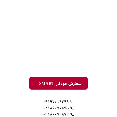
سفارش خودکار SMART
📞 09197314249
📞 02186070895
📞 02186070872