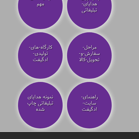
هدایای-
مهم
تبلیغاتی
مراحل-
کارگاه-های-
سفارش-و-
تولیدی-
تحویل-کالا
ادگیفت
راهنمای-
نمونه هدایای
سایت-
تبلیغاتی چاپ
ادگیفت
شده