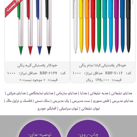
خودکار پلاستیکی کیانا تمام رنگی
خودکار پلاستیکی گیره رنگی
کد: RBP-S016
حداقل تيراژ: 1000
کد: RBP-2137
حداقل تيراژ: 1000
قیمت: 135,000 ريال
قیمت: « موجود نیست »
هدایای تبلیغاتی | هدیه تبلیغاتی | هدایا | هدایای سازمانی | هدایای نمایشگاهی | هدایای شرکتی |
هدایای مدیریتی | فلش مموری | ست مدیریتی | پک مدیریتی | ساک دستی | فلاسک و تراول ماگ |
لیوان تبلیغاتی | لیوان سرامیکی | آفتابگیر خودرو
چاپ-روی-
توصیه‌-های-