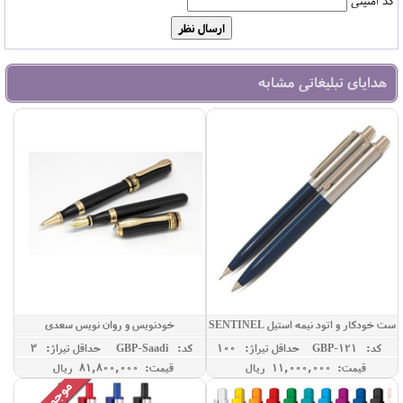
کد امنیتی
هدایای تبلیغاتی مشابه
ست خودکار و اتود نیمه استیل SENTINEL
خودنویس و روان نویس سعدی
کد: GBP-121
حداقل تيراژ: 100
کد: GBP-Saadi
حداقل تيراژ: 3
قیمت: 11,000,000 ريال
قیمت: 81,800,000 ريال