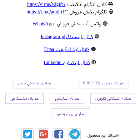
🔵 کانال تلگرام ادگیفت
https://t.me/adgift1
🔵 تلگرام بخش فروش
https://t.me/adgift13
🟢 واتس آپ بخش فروش
WhatsApp
🟣
کانال اینستاگرام Instagram
🟠
کانال ایتا ادگیفت Eitaa
🔴
کانال لینکداین Linkedin
خودکار یوروپن EUROPEN
هدایای تبلیغاتی خاص
هدایای تبلیغاتی لاکچری
هدایای سازمانی
هدایای نمایشگاهی
هدایای روز مهندس
اشتراک این محصول: