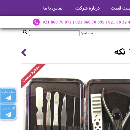
ست قیمت
درباره شرکت
تماس با ما
021 860 70 872
|
021 860 70 895
|
021 88 32 
جستجو:
کانال تلگرام
کانال فروش