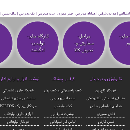
 نمایشگاهی | هدایای شرکتی | هدایای مدیریتی | فلش مموری | ست مدیریتی | پک مدیریتی | ساک دستی | فلا
-های-
مراحل-
کارگاه-های-
م
سفارش-و-
تولیدی-
تحویل-کالا
ادگیفت
تکنولوژی و دیجیتال
کیف و پوشاک
نوشت افزار و لوازم ادار
خودکار تاچ پن
کیف پاسپورتی و کیف پول
خودکار فلزی تبلیغاتی
هدایای تبلیغاتی الکترونیکی
کیف اداری چرمی
ساعت رومیزی تبلیغاتی
هدایای تبلیغاتی خاص
کلاه تبلیغاتی
خودکار پورتوک PORTOK
فلش مموری
تیشرت تبلیغاتی
لوازم اداری تبلیغاتی
فلش کارتی
لباس کار تبلیغاتی
خودکار تبلیغاتی
فلش مموری اختصاصی
کیف تبلیغاتی
موس پد