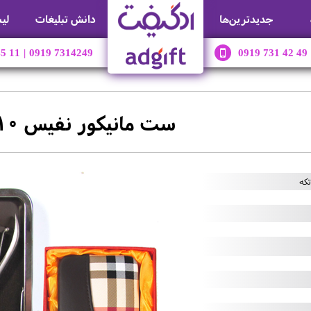
جديدترين‌ها
دانش تبلیغات
لی
45 11
|
0919 7314249
0919 731 42 49
ست مانیکور نفیس 10 تکه