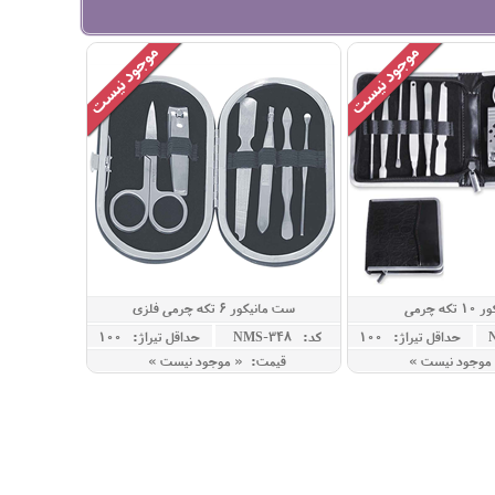
ه چرمی
ست مانیکور 6 تکه چرمی فلزی
حداقل تيراژ: 100
کد: NMS-348
حداقل تيراژ: 100
موجود نیست »
قیمت: « موجود نیست »