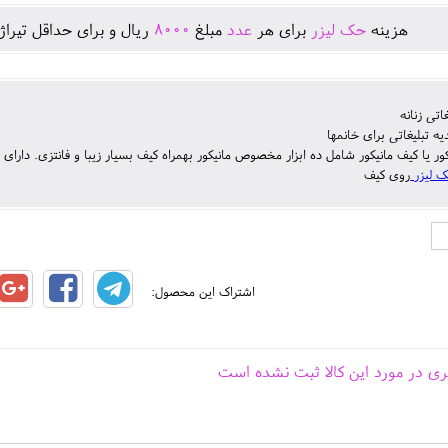
هزينه
حک لیزر
برای هر
عدد
مبلغ
8000
ريال و برای حداقل تيراژ
اتی زنانه
یه تبلیغاتی برای خانمها
ر یا کیف مانیکور شامل ده ابزار مخصوص مانیکور بهمراه کیف بسیار زیبا و فانتزی. دار
 لیزر
روی کیف
اشتراک این محصول:
ری در مورد این کالا ثبت نشده است