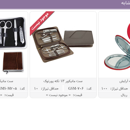
شابه
ه آرایش
ست مانیکور 13 تکه پورتوک
ست مانیکور 10 تک
حداقل تيراژ: 100
کد: GSM-706
حداقل تيراژ: 10
کد: NMS-M205
قیمت: « موجود نیست »
قیمت: « 