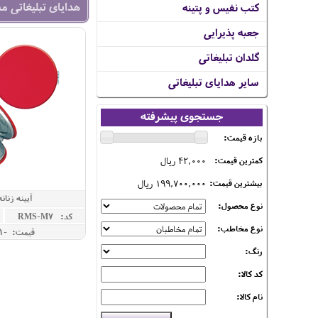
هدایای تبلیغاتی م
کتب نفیس و پتینه
جعبه پذیرایی
گلدان تبلیغاتی
سایر هدایای تبلیغاتی
جستجوی پیشرفته
بازه قیمت:
42,000 ریال
کمترین قیمت:
199,700,000 ریال
بیشترین قیمت:
آیینه زنان
نوع محصول:
کد: RMS-M7
نوع مخاطب:
قیمت: -1 ريال
رنگ:
کد کالا:
نام کالا: