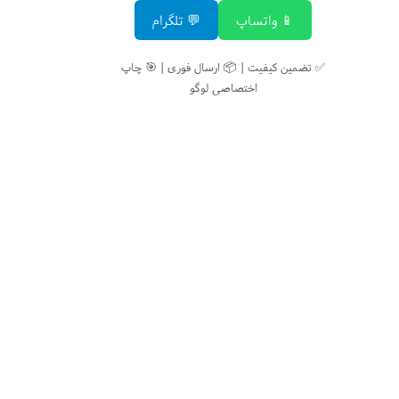
📱 واتساپ
💬 تلگرام
✅ تضمین کیفیت | 📦 ارسال فوری | 🎯 چاپ
اختصاصی لوگو