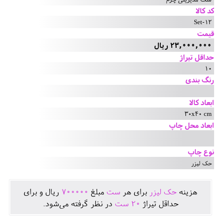
کد کالا
Set-12
قیمت
23,000,000 ریال
حداقل تیراژ
10
رنگ بندی
ابعاد کالا
30x40 cm
ابعاد محل چاپ
نوع چاپ
حک لیزر
هزينه
حک لیزر
برای هر
ست
مبلغ
700000
ريال و برای
حداقل تيراژ
20
ست
در نظر گرفته می‌شود.