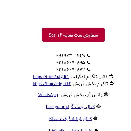
سفارش ست هدیه Set-12
📞 09197314249
📞 02186070895
📞 02186070872
🔵 کانال تلگرام ادگیفت
https://t.me/adgift1
🔵 تلگرام بخش فروش
https://t.me/adgift13
🟢 واتس آپ بخش فروش
WhatsApp
🟣
کانال اینستاگرام Instagram
🟠
کانال ایتا ادگیفت Eitaa
🔴
کانال لینکداین Linkedin