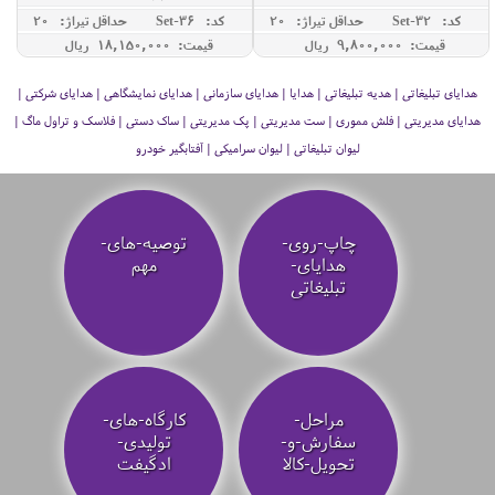
کد: Set-32
حداقل تيراژ: 20
کد: Set-36
حداقل تيراژ: 20
قیمت: 9,800,000 ريال
قیمت: 18,150,000 ريال
هدایای تبلیغاتی | هدیه تبلیغاتی | هدایا | هدایای سازمانی | هدایای نمایشگاهی | هدایای شرکتی |
هدایای مدیریتی | فلش مموری | ست مدیریتی | پک مدیریتی | ساک دستی | فلاسک و تراول ماگ |
لیوان تبلیغاتی | لیوان سرامیکی | آفتابگیر خودرو
چاپ-روی-
توصیه‌-های-
هدایای-
مهم
تبلیغاتی
مراحل-
کارگاه-های-
سفارش-و-
تولیدی-
تحویل-کالا
ادگیفت