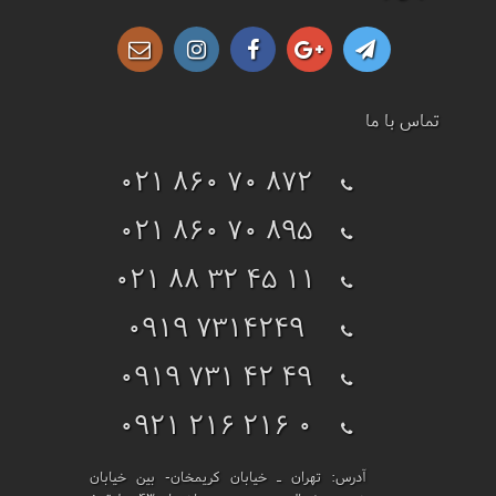
تماس با ما
021 860 70 872
021 860 70 895
021 88 32 45 11
0919 7314249
0919 731 42 49
0921 216 216 0
آدرس:
تهران ـ خیابان کریمخان- بین خیابان