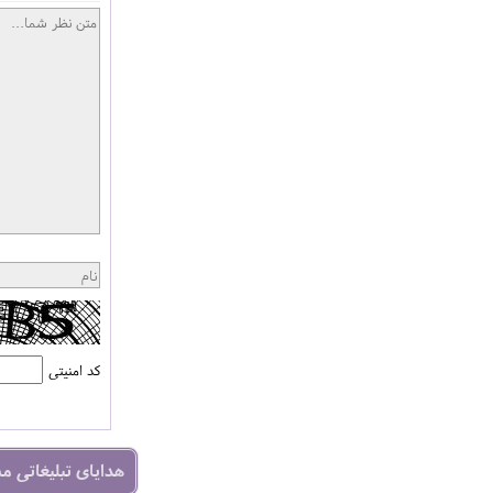
کد امنیتی
هدایای تبلیغاتی م