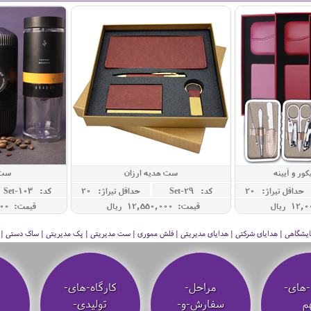
ور و آیینه
ست هدیه ارزان
ست 
حداقل تيراژ: 20
کد: Set-29
حداقل تيراژ: 20
کد: Set-103
قیمت: 12,550,000 ريال
قیمت: 48,000,000 ريال
 نمایشگاهی | هدایای شرکتی | هدایای مدیریتی | فلش مموری | ست مدیریتی | پک مدیریتی | ساک دستی | فلا
-های-
مراحل-
کارگاه-های-
م
سفارش-و-
تولیدی-