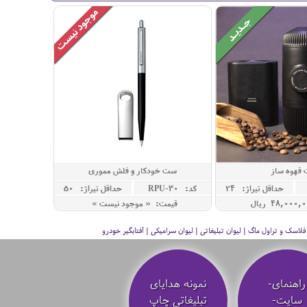
قهوه ساز
ست خودکار و فلش مموری
حداقل تيراژ: 24
کد: RPU-30
حداقل تيراژ: 50
قیمت: « موجود نیست »
سک و تراول ماگ | لیوان تبلیغاتی | لیوان سرامیکی | آفتابگیر خودرو
راهنمای-
نمونه هدایای
سایت-
تبلیغاتی چاپ