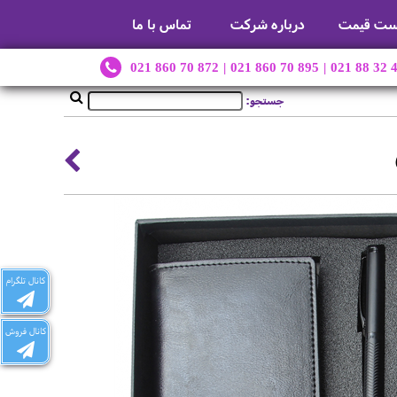
ست قیمت
درباره شرکت
تماس با ما
021 860 70 872
|
021 860 70 895
|
021 88 32 
جستجو:
کانال تلگرام
کانال فروش