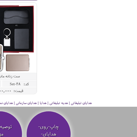
ست زنانه مانیک
کد: Set-48
قیمت: 12,000,000 ريال
هدایای تبلیغاتی | هدیه تبلیغاتی | هدایا | هدایای سازمانی | هدایای
چاپ-روی-
توصیه‌
هدایای-
مه