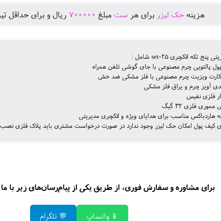
هزينه
حک لیزر
برای هر
ست
مبلغ
700000
ريال و برای حداقل تير
نج تکه لاکچری set-25 شامل :
ول پالتویی چرم مصنوعی با جای گوشی تلفن همراه
ارت ویزیت چرم مصنوعی با فلز مشکی ضد خش
ی آویز چرم و یراق فلز مشکی
ر فلزی نفیس
موری فلزی 32 گیگ
ه هاردباکس مناسب برای هدایای ویژه و لاکچری مدیریتی
 کیف پول امکان حک لیزر وجود ندارد در صورت درخواست مشتری باید پلاک فلزی نصب شود و یا از چاپ 
برای مشاوره و سفارش فوری، از طریق یکی از پیام‌رسان‌های زیر با ما د
📱 واتساپ
💬 تلگرام