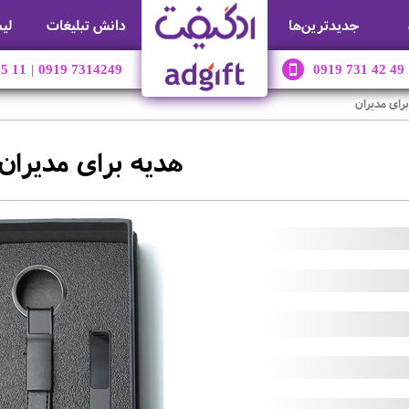
جديدترين‌ها
دانش تبلیغات
لی
45 11
|
0919 7314249
0919 731 42 49
رای مدیران
هدیه برای مدیران