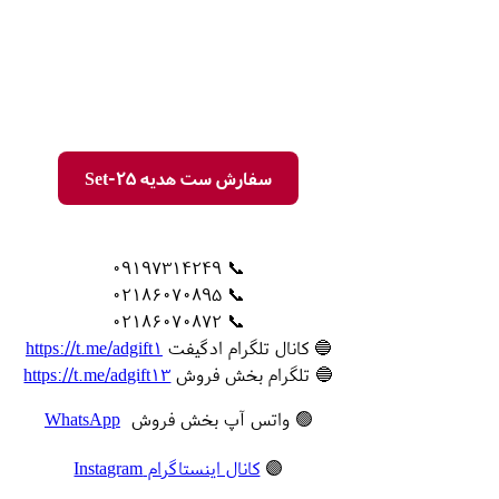
سفارش ست هدیه Set-25
📞 09197314249
📞 02186070895
📞 02186070872
🔵 کانال تلگرام ادگیفت
https://t.me/adgift1
🔵 تلگرام بخش فروش
https://t.me/adgift13
🟢 واتس آپ بخش فروش
WhatsApp
🟣
کانال اینستاگرام Instagram