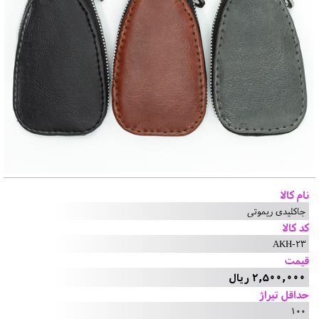
نام کالا
جاکلیدی ریموتی
کد کالا
AKH-23
قیمت
2,500,000 ریال
حداقل تیراژ
100