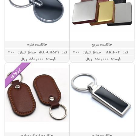
جاکلیدی مربع
جاکلیدی فلزی
کد: AKH-06
حداقل تيراژ: 200
کد: GKC-CA539
حداقل تيراژ: 200
قیمت: 250,000 ريال
قیمت: 580,000 ريال
جاکلیدی فلزی
جاکلیدی لبه گرد ساده