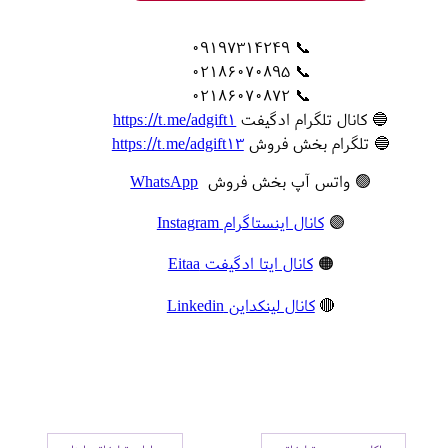
📞 09197314249
📞 02186070895
📞 02186070872
🔵 کانال تلگرام ادگیفت
https://t.me/adgift1
🔵 تلگرام بخش فروش
https://t.me/adgift13
🟢 واتس آپ بخش فروش
WhatsApp
🟣
کانال اینستاگرام Instagram
🟠
کانال ایتا ادگیفت Eitaa
🔴
کانال لینکداین Linkedin