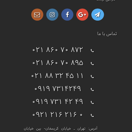
تماس با ما
021 860 70 872
021 860 70 895
021 88 32 45 11
0919 7314249
0919 731 42 49
0921 216 216 0
آدرس:
تهران ـ خیابان کریمخان- بین خیابان