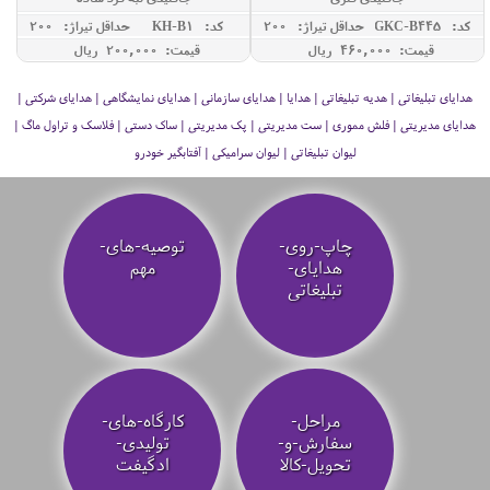
کد: GKC-B445
حداقل تيراژ: 200
کد: KH-B1
حداقل تيراژ: 200
قیمت: 460,000 ريال
قیمت: 200,000 ريال
هدایای تبلیغاتی | هدیه تبلیغاتی | هدایا | هدایای سازمانی | هدایای نمایشگاهی | هدایای شرکتی |
هدایای مدیریتی | فلش مموری | ست مدیریتی | پک مدیریتی | ساک دستی | فلاسک و تراول ماگ |
لیوان تبلیغاتی | لیوان سرامیکی | آفتابگیر خودرو
چاپ-روی-
توصیه‌-های-
هدایای-
مهم
تبلیغاتی
مراحل-
کارگاه-های-
سفارش-و-
تولیدی-
تحویل-کالا
ادگیفت