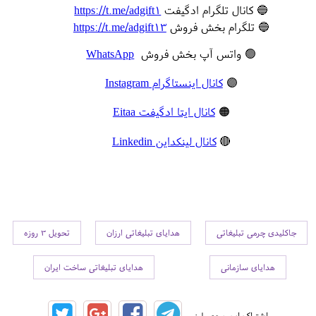
🔵 کانال تلگرام ادگیفت
https://t.me/adgift1
🔵 تلگرام بخش فروش
https://t.me/adgift13
🟢 واتس آپ بخش فروش
WhatsApp
🟣
کانال اینستاگرام Instagram
🟠
کانال ایتا ادگیفت Eitaa
🔴
کانال لینکداین Linkedin
جاکلیدی چرمی تبلیغاتی
هدایای تبلیغاتی ارزان
تحویل 3 روزه
هدایای سازمانی
هدایای تبلیغاتی ساخت ایران
اشتراک این محصول: