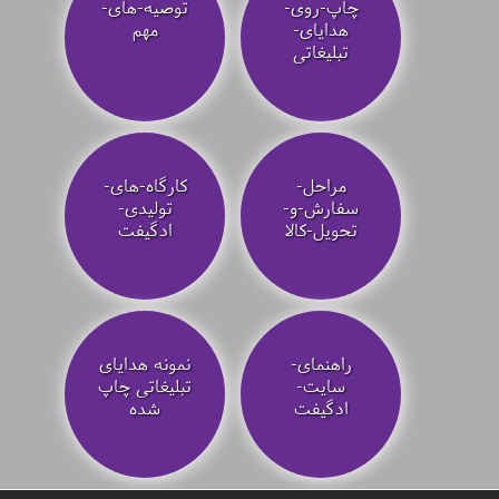
چاپ-روی-
توصیه‌-های-
هدایای-
مهم
تبلیغاتی
مراحل-
کارگاه-های-
سفارش-و-
تولیدی-
تحویل-کالا
ادگیفت
راهنمای-
نمونه هدایای
سایت-
تبلیغاتی چاپ
ادگیفت
شده