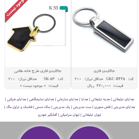
جاکلیدی فلزی
جاکلیدی فلزی طرح خانه طلایی
کد: GKC-B445
حداقل تيراژ: 200
کد: SK-53
حداقل تيراژ: 200
قیمت: 460,000 ريال
قیمت: « موجود نیست »
هدایای تبلیغاتی | هدیه تبلیغاتی | هدایا | هدایای سازمانی | هدایای نمایشگاهی | هدایای شرکتی |
هدایای مدیریتی | فلش مموری | ست مدیریتی | پک مدیریتی | ساک دستی | فلاسک و تراول ماگ |
لیوان تبلیغاتی | لیوان سرامیکی | آفتابگیر خودرو