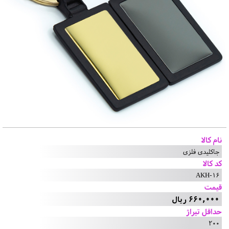
نام کالا
جاکلیدی فلزی
کد کالا
AKH-16
قیمت
660,000 ریال
حداقل تیراژ
200