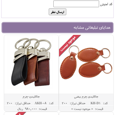
کد امنیتی
هدایای تبلیغاتی مشابه
جاکلیدی چرم بیضی
جاکلیدی-چرم
کد: KH-D1
حداقل تيراژ: 200
کد: AKH-08
حداقل تيراژ: 200
قیمت: « موجود نیست »
قیمت: 980,000 ريال