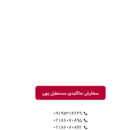
سفارش جاکلیدی مستطیل پهن
📞 09197314249
📞 02186070895
📞 02186070872