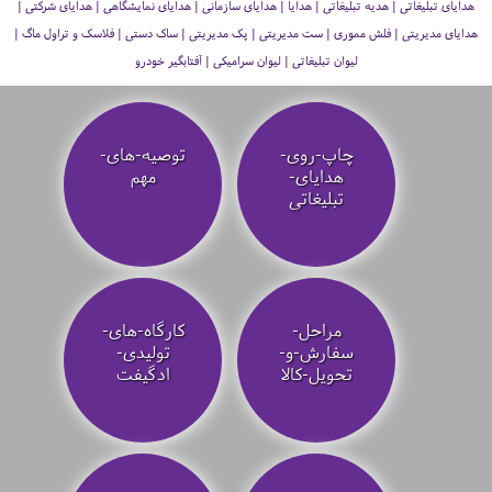
هدایای تبلیغاتی | هدیه تبلیغاتی | هدایا | هدایای سازمانی | هدایای نمایشگاهی | هدایای شرکتی |
هدایای مدیریتی | فلش مموری | ست مدیریتی | پک مدیریتی | ساک دستی | فلاسک و تراول ماگ |
لیوان تبلیغاتی | لیوان سرامیکی | آفتابگیر خودرو
چاپ-روی-
توصیه‌-های-
هدایای-
مهم
تبلیغاتی
مراحل-
کارگاه-های-
سفارش-و-
تولیدی-
تحویل-کالا
ادگیفت