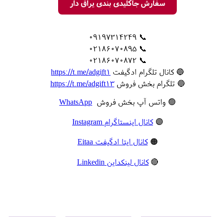
سفارش جاکلیدی بندی یراق دار
📞 09197314249
📞 02186070895
📞 02186070872
🔵 کانال تلگرام ادگیفت
https://t.me/adgift1
🔵 تلگرام بخش فروش
https://t.me/adgift13
🟢 واتس آپ بخش فروش
WhatsApp
🟣
کانال اینستاگرام Instagram
🟠
کانال ایتا ادگیفت Eitaa
🔴
کانال لینکداین Linkedin