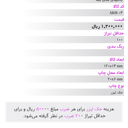
کد کالا
AKH-03
قیمت
1,200,000 ریال
حداقل تیراژ
100
رنگ بندی
ابعاد کالا
120x13 mm
ابعاد محل چاپ
20x6 mm
نوع چاپ
حک لیزر
هزينه
حک لیزر
برای هر
ضرب
مبلغ
50000
ريال و برای
حداقل تيراژ
200
ضرب
در نظر گرفته می‌شود.