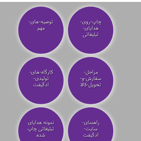
چاپ-روی-
توصیه‌-های-
هدایای-
مهم
تبلیغاتی
مراحل-
کارگاه-های-
سفارش-و-
تولیدی-
تحویل-کالا
ادگیفت
راهنمای-
نمونه هدایای
سایت-
تبلیغاتی چاپ
ادگیفت
شده