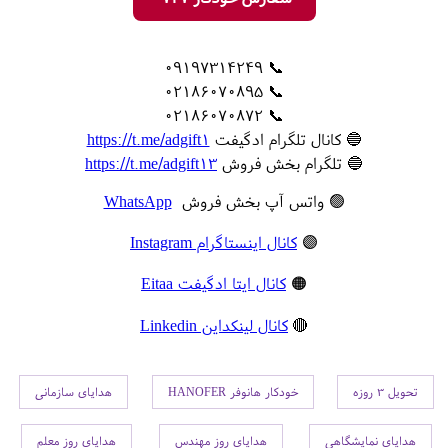
📞 09197314249
📞 02186070895
📞 02186070872
🔵 کانال تلگرام ادگیفت
https://t.me/adgift1
🔵 تلگرام بخش فروش
https://t.me/adgift13
🟢 واتس آپ بخش فروش
WhatsApp
🟣
کانال اینستاگرام Instagram
🟠
کانال ایتا ادگیفت Eitaa
🔴
کانال لینکداین Linkedin
تحویل 3 روزه
خودکار هانوفر HANOFER
هدایای سازمانی
هدایای نمایشگاهی
هدایای روز مهندس
هدایای روز معلم