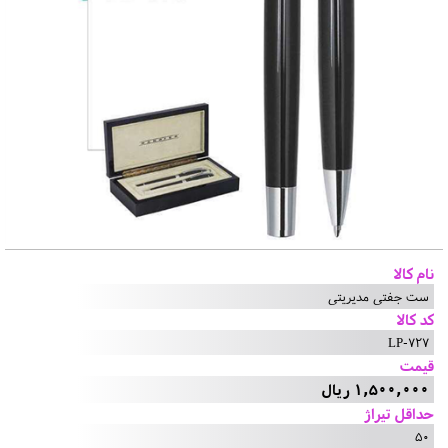
نام کالا
ست جفتی مدیریتی
کد کالا
LP-727
قیمت
1,500,000 ریال
حداقل تیراژ
50