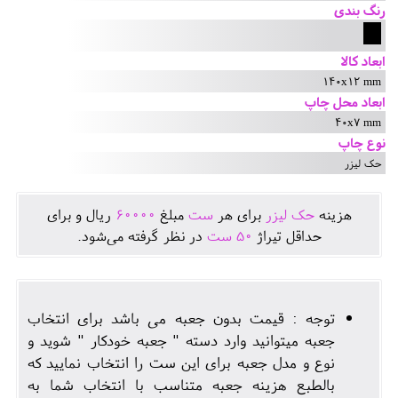
رنگ بندی
ابعاد کالا
140x12 mm
ابعاد محل چاپ
40x7 mm
نوع چاپ
حک لیزر
هزينه
حک لیزر
برای هر
ست
مبلغ
60000
ريال و برای
حداقل تيراژ
50
ست
در نظر گرفته می‌شود.
توجه : قیمت بدون جعبه می باشد برای انتخاب
جعبه میتوانید وارد دسته " جعبه خودکار " شوید و
نوع و مدل جعبه برای این ست را انتخاب نمایید که
بالطبع هزینه جعبه متناسب با انتخاب شما به