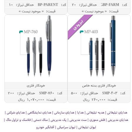
FARM
کد: GBP-FARM
حداقل تيراژ: 20
کد: GBP-PARENT
حداقل تيراژ: 10
قیمت: « موجود نیست »
قیمت: « موجود نیست »
خودکار فلزی بدنه خاص
خودکار فلزی
کد: SMP-403
حداقل تيراژ: 500
کد: SMP-760
حداقل تيراژ: 200
قیمت: 260,000 ريال
قیمت: 1,070,000 ريال
هدایای تبلیغاتی | هدیه تبلیغاتی | هدایا | هدایای سازمانی | هدایای نمایشگاهی | هدایای شرکتی |
هدایای مدیریتی | فلش مموری | ست مدیریتی | پک مدیریتی | ساک دستی | فلاسک و تراول ماگ |
لیوان تبلیغاتی | لیوان سرامیکی | آفتابگیر خودرو