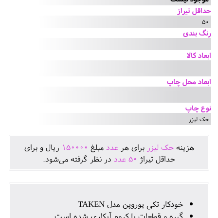
حداقل تیراژ
50
رنگ بندی
ابعاد کالا
ابعاد محل چاپ
نوع چاپ
حک لیزر
هزينه
حک لیزر
برای هر
عدد
مبلغ
150000
ريال و برای
حداقل تيراژ
50
عدد
در نظر گرفته می‌شود.
خودکار تکی یوروپن مدل TAKEN
گیره و قطعات با کروم آبکاری شده است.