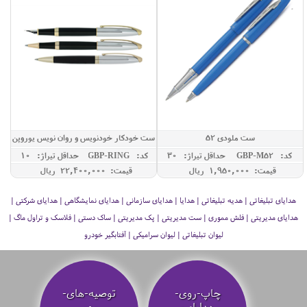
ست ملودی 52
ست خودکار خودنویس و روان نویس یوروپن
مدل RING
کد: GBP-M52
حداقل تيراژ: 30
کد: GBP-RING
حداقل تيراژ: 10
قیمت: 1,950,000 ريال
قیمت: 22,400,000 ريال
هدایای تبلیغاتی | هدیه تبلیغاتی | هدایا | هدایای سازمانی | هدایای نمایشگاهی | هدایای شرکتی |
هدایای مدیریتی | فلش مموری | ست مدیریتی | پک مدیریتی | ساک دستی | فلاسک و تراول ماگ |
لیوان تبلیغاتی | لیوان سرامیکی | آفتابگیر خودرو
چاپ-روی-
توصیه‌-های-
هدایای-
مهم