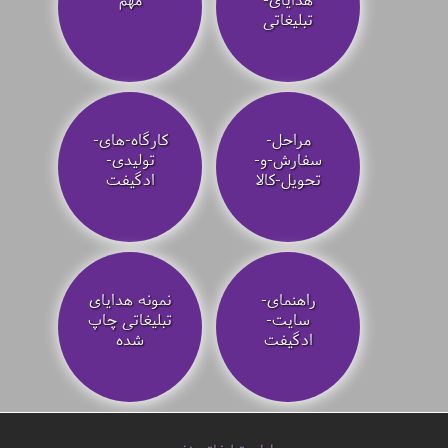
تبلیغاتی
مراحل-
کارگاه-های-
سفارش-و-
تولیدی-
تحویل-کالا
ادگیفت
راهنمای-
نمونه هدایای
سایت-
تبلیغاتی چاپ
ادگیفت
شده