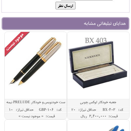
هدایای تبلیغاتی مشابه
جعبه خودکار لوکس چوبی
ست خودنویس و خودکار PRELUDE نیمه
نقره ای
کد: BX-403
حداقل تيراژ: 20
کد: GBP-106
حداقل تيراژ: 10
قیمت: 3,400,000 ريال
قیمت: « موجود نیست »