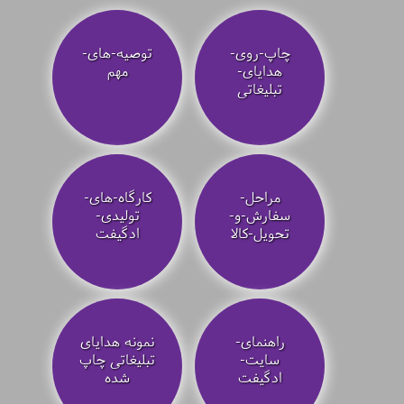
چاپ-روی-
توصیه‌-های-
هدایای-
مهم
تبلیغاتی
مراحل-
کارگاه-های-
سفارش-و-
تولیدی-
تحویل-کالا
ادگیفت
راهنمای-
نمونه هدایای
سایت-
تبلیغاتی چاپ
ادگیفت
شده