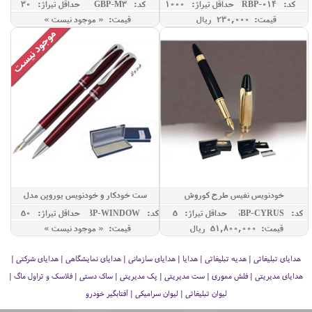
کد: RBP-014
حداقل تيراژ: 1000
کد: GBP-M3
حداقل تيراژ: 30
قیمت: 230,000 ريال
قیمت: « موجود نیست »
خودنویس نفیس طرح کوروش
ست خودکار و خودنویس یوروپن مدل
WINDOW
کد: GBP-CYRUS
حداقل تيراژ: 5
کد: GBP-WINDOW
حداقل تيراژ: 50
قیمت: 51,800,000 ريال
قیمت: « موجود نیست »
هدایای تبلیغاتی | هدیه تبلیغاتی | هدایا | هدایای سازمانی | هدایای نمایشگاهی | هدایای شرکتی |
هدایای مدیریتی | فلش مموری | ست مدیریتی | پک مدیریتی | ساک دستی | فلاسک و تراول ماگ |
لیوان تبلیغاتی | لیوان سرامیکی | آفتابگیر خودرو