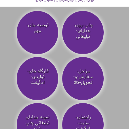
لیوان تبلیغاتی | لیوان سرامیکی | آفتابگیر خودرو
چاپ-روی-
توصیه‌-های-
هدایای-
مهم
تبلیغاتی
مراحل-
کارگاه-های-
سفارش-و-
تولیدی-
تحویل-کالا
ادگیفت
راهنمای-
نمونه هدایای
سایت-
تبلیغاتی چاپ
ادگیفت
شده