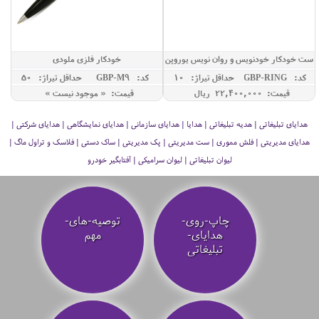
ست خودکار خودنویس و روان نویس یوروپن
خودکار فلزی ملودی
مدل RING
کد: GBP-RING
حداقل تيراژ: 10
کد: GBP-M9
حداقل تيراژ: 50
قیمت: 22,400,000 ريال
قیمت: « موجود نیست »
هدایای تبلیغاتی | هدیه تبلیغاتی | هدایا | هدایای سازمانی | هدایای نمایشگاهی | هدایای شرکتی |
هدایای مدیریتی | فلش مموری | ست مدیریتی | پک مدیریتی | ساک دستی | فلاسک و تراول ماگ |
لیوان تبلیغاتی | لیوان سرامیکی | آفتابگیر خودرو
چاپ-روی-
توصیه‌-های-
هدایای-
مهم
تبلیغاتی