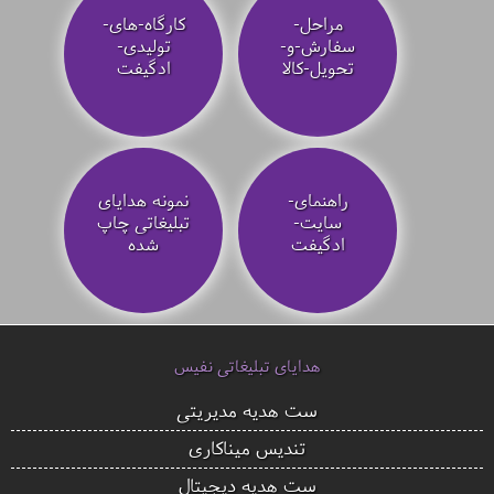
مراحل-
کارگاه-های-
سفارش-و-
تولیدی-
تحویل-کالا
ادگیفت
راهنمای-
نمونه هدایای
سایت-
تبلیغاتی چاپ
ادگیفت
شده
هدایای تبلیغاتی نفیس
ست هدیه مدیریتی
تندیس میناکاری
ست هدیه دیجیتال