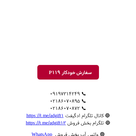
سفارش خودکار P119
📞 09197314249
📞 02186070895
📞 02186070872
🔵 کانال تلگرام ادگیفت
https://t.me/adgift1
🔵 تلگرام بخش فروش
https://t.me/adgift13
🟢 واتس آپ بخش فروش
WhatsApp