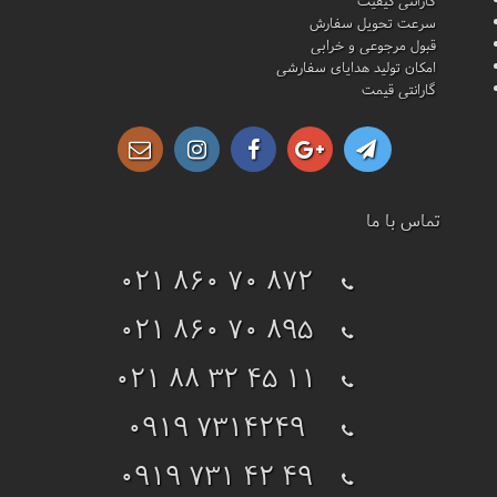
گارانتی کیفیت
سرعت تحویل سفارش
قبول مرجوعی و خرابی
امکان تولید هدایای سفارشی
گارانتی قیمت
تماس با ما
021 860 70 872
021 860 70 895
021 88 32 45 11
0919 7314249
0919 731 42 49