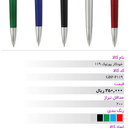
نام کالا
خودکار پورتوک 119
کد کالا
GBP-P119
قیمت
350,000 ریال
حداقل تیراژ
200
رنگ بندی
ابعاد کالا