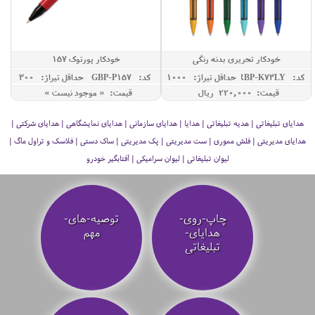
خودکار تحریری بدنه رنگی
خودکار پورتوک 157
کد: RBP-K73LY
حداقل تيراژ: 1000
کد: GBP-P157
حداقل تيراژ: 300
قیمت: 220,000 ريال
قیمت: « موجود نیست »
هدایای تبلیغاتی | هدیه تبلیغاتی | هدایا | هدایای سازمانی | هدایای نمایشگاهی | هدایای شرکتی |
هدایای مدیریتی | فلش مموری | ست مدیریتی | پک مدیریتی | ساک دستی | فلاسک و تراول ماگ |
لیوان تبلیغاتی | لیوان سرامیکی | آفتابگیر خودرو
چاپ-روی-
توصیه‌-های-
هدایای-
مهم
تبلیغاتی