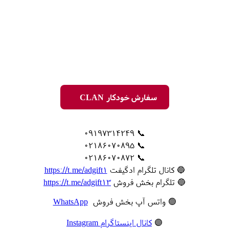
سفارش خودکار CLAN
📞 09197314249
📞 02186070895
📞 02186070872
🔵 کانال تلگرام ادگیفت
https://t.me/adgift1
🔵 تلگرام بخش فروش
https://t.me/adgift13
🟢 واتس آپ بخش فروش
WhatsApp
🟣
کانال اینستاگرام Instagram