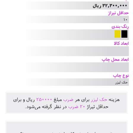
32,300,000 ریال
حداقل تیراژ
10
رنگ بندی
ابعاد کالا
ابعاد محل چاپ
نوع چاپ
حک لیزر
هزينه
حک لیزر
برای هر
ضرب
مبلغ
250000
ريال و برای
حداقل تيراژ
20
ضرب
در نظر گرفته می‌شود.