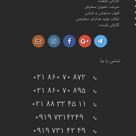
گارانتی کیفیت
سرعت تحویل سفارش
قبول مرجوعی و خرابی
امکان تولید هدایای سفارشی
گارانتی قیمت
تماس با ما
021 860 70 872
021 860 70 895
021 88 32 45 11
0919 7314249
0919 731 42 49