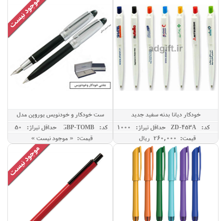
خودکار دیانا بدنه سفید جدید
ست خودکار و خودنویس یوروپن مدل
TOMB
کد: ZD-453A
حداقل تيراژ: 1000
کد: GBP-TOMB
حداقل تيراژ: 50
قیمت: 260,000 ريال
قیمت: « موجود نیست »