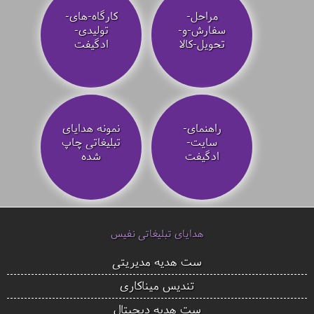
مراحل-
کارگاه-های-
سفارش-و-
تولیدی-
تحویل-کالا
ادگیفت
راهنمای-
نمونه هدایای
سایت-
تبلیغاتی چاپ
ادگیفت
شده
هدایای تبلیغاتی نفیس
ست هدیه مدیریتی
تندیس میناکاری
ست هدیه دیجیتال