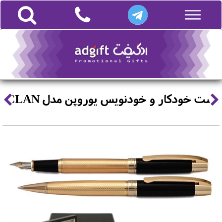
ست خودکار و خودنویس یوروپن مدل CLAN