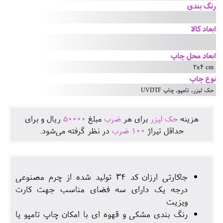
رنگ بندی
ابعاد کالا
ابعاد محل چاپ
2x4 cm
نوع چاپ
حک لیزر, تامپو, چاپ UVDTF
هزينه
حک لیزر
برای هر
ضرب
مبلغ
50000
ريال و برای
حداقل تيراژ
100
ضرب
در نظر گرفته می‌شود.
جاکارتی ارزان کد 34 تولید شده از چرم مصنوعی
درجه یک دارای سه فضای مناسب جهت کارت
ویزیت
رنگ بندی مشکی و قهوه ای با امکان چاپ تامپو یا