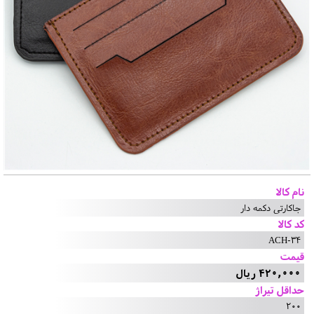
نام کالا
جاکارتی دکمه دار
کد کالا
ACH-34
قیمت
420,000 ریال
حداقل تیراژ
200