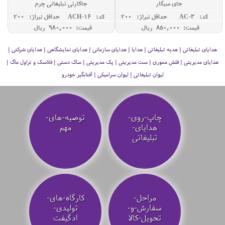
جای سیگار
جاکارتی تبلیغاتی چرم
کد: AC-3
حداقل تيراژ: 200
کد: ACH-16
حداقل تيراژ: 200
قیمت: 850,000 ريال
قیمت: 980,000 ريال
هدایای تبلیغاتی | هدیه تبلیغاتی | هدایا | هدایای سازمانی | هدایای نمایشگاهی | هدایای شرکتی |
هدایای مدیریتی | فلش مموری | ست مدیریتی | پک مدیریتی | ساک دستی | فلاسک و تراول ماگ |
لیوان تبلیغاتی | لیوان سرامیکی | آفتابگیر خودرو
چاپ-روی-
توصیه‌-های-
هدایای-
مهم
تبلیغاتی
مراحل-
کارگاه-های-
سفارش-و-
تولیدی-
تحویل-کالا
ادگیفت