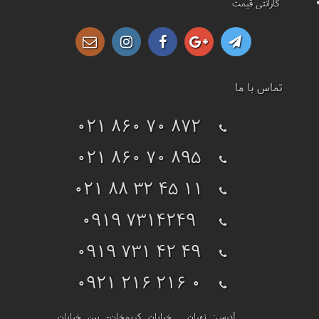
گارانتی قیمت
تماس با ما
021 860 70 872
021 860 70 895
021 88 32 45 11
0919 7314249
0919 731 42 49
0921 216 216 0
آدرس:
تهران ـ خیابان کریمخان- بین خیابان