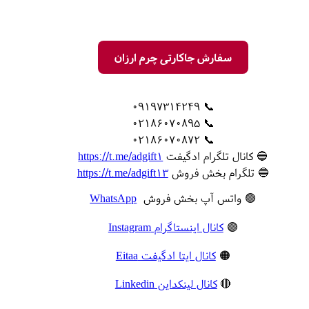
سفارش جاکارتی چرم ارزان
📞 09197314249
📞 02186070895
📞 02186070872
🔵 کانال تلگرام ادگیفت
https://t.me/adgift1
🔵 تلگرام بخش فروش
https://t.me/adgift13
🟢 واتس آپ بخش فروش
WhatsApp
🟣
کانال اینستاگرام Instagram
🟠
کانال ایتا ادگیفت Eitaa
🔴
کانال لینکداین Linkedin