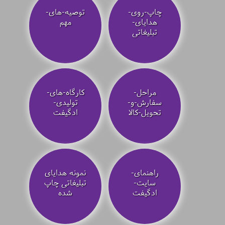
چاپ-روی-
توصیه‌-های-
هدایای-
مهم
تبلیغاتی
مراحل-
کارگاه-های-
سفارش-و-
تولیدی-
تحویل-کالا
ادگیفت
راهنمای-
نمونه هدایای
سایت-
تبلیغاتی چاپ
ادگیفت
شده