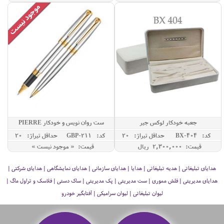
جعبه خودکار لوکس جیر
ست روان نویس و خودکار PIERRE
CARDIN مدل LEO
کد: BX-404
حداقل تيراژ: 20
کد: GBP-211
حداقل تيراژ: 20
قیمت: 2,300,000 ريال
قیمت: « موجود نیست »
هدایای تبلیغاتی | هدیه تبلیغاتی | هدایا | هدایای سازمانی | هدایای نمایشگاهی | هدایای شرکتی |
هدایای مدیریتی | فلش مموری | ست مدیریتی | پک مدیریتی | ساک دستی | فلاسک و تراول ماگ |
لیوان تبلیغاتی | لیوان سرامیکی | آفتابگیر خودرو