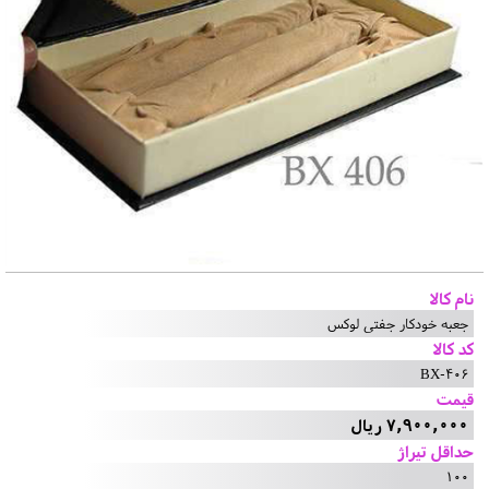
نام کالا
جعبه خودکار جفتی لوکس
کد کالا
BX-406
قیمت
7,900,000 ریال
حداقل تیراژ
100