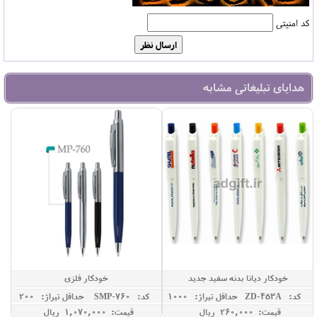
کد امنیتی
هدایای تبلیغاتی مشابه
خودکار دیانا بدنه سفید جدید
خودکار فلزی
کد: ZD-453A
حداقل تيراژ: 1000
کد: SMP-760
حداقل تيراژ: 200
قیمت: 260,000 ريال
قیمت: 1,070,000 ريال