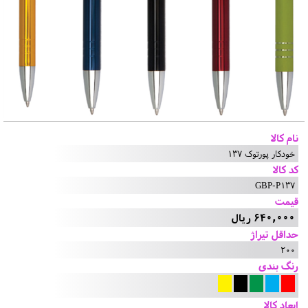
نام کالا
خودکار پورتوک 137
کد کالا
GBP-P137
قیمت
640,000 ریال
حداقل تیراژ
200
رنگ بندی
ابعاد کالا