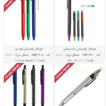
خودکار پلاستیکی بدنه مشکی
خودکار پلاستیکی لچه پن
کد: SPP-340
حداقل تيراژ: 1000
کد: RBP-608
حداقل تيراژ: 1000
قیمت: 50,000 ريال
قیمت: « موجود نیست »