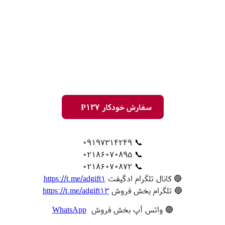
سفارش خودکار P137
📞 09197314249
📞 02186070895
📞 02186070872
🔵 کانال تلگرام ادگیفت
https://t.me/adgift1
🔵 تلگرام بخش فروش
https://t.me/adgift13
🟢 واتس آپ بخش فروش
WhatsApp