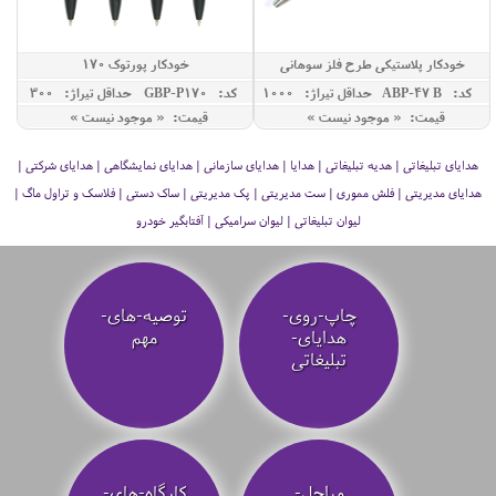
خودکار پلاستیکی طرح فلز سوهانی
خودکار پورتوک 170
کد: ABP-47 B
حداقل تيراژ: 1000
کد: GBP-P170
حداقل تيراژ: 300
قیمت: « موجود نیست »
قیمت: « موجود نیست »
هدایای تبلیغاتی | هدیه تبلیغاتی | هدایا | هدایای سازمانی | هدایای نمایشگاهی | هدایای شرکتی |
هدایای مدیریتی | فلش مموری | ست مدیریتی | پک مدیریتی | ساک دستی | فلاسک و تراول ماگ |
لیوان تبلیغاتی | لیوان سرامیکی | آفتابگیر خودرو
چاپ-روی-
توصیه‌-های-
هدایای-
مهم
تبلیغاتی
مراحل-
کارگاه-های-