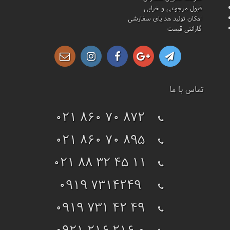
قبول مرجوعی و خرابی
امکان تولید هدایای سفارشی
گارانتی قیمت
تماس با ما
021 860 70 872
021 860 70 895
021 88 32 45 11
0919 7314249
0919 731 42 49
0921 216 216 0