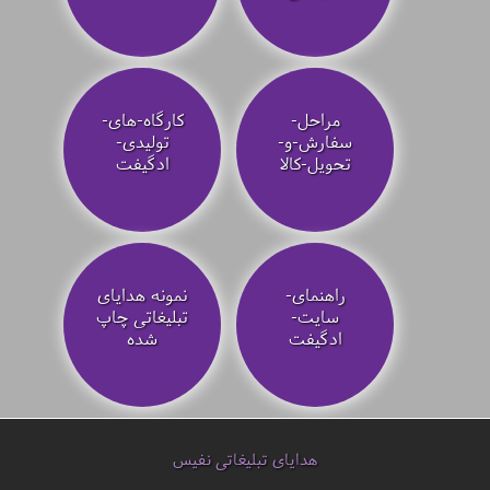
مراحل-
کارگاه-های-
سفارش-و-
تولیدی-
تحویل-کالا
ادگیفت
راهنمای-
نمونه هدایای
سایت-
تبلیغاتی چاپ
ادگیفت
شده
هدایای تبلیغاتی نفیس