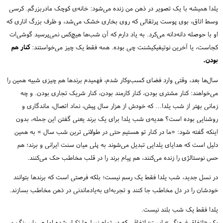
یلدا همیشه با یک تصویر در ذهن من زنده می‌شود: خانه‌ی کوچک مادربزرگم. کرسی
وسط اتاق، بوی پوست پرتقالی که روی بخاری خشک می‌شد، و ظرف بزرگ اناری که
او با حوصله دانه‌دانه می‌کرد. به یاد دارم که آن شب‌ها هیچ‌کس نمی‌پرسید گوشی‌ات
کجاست، یا آخرین نوتیفیکیشنت چی بوده. همه فقط یک چیز می‌خواستند:
کنار هم
بودن.
سال‌ها بعد، وقتی وارد فضای کسب‌وکار شدم، فهمیدم برندها هم چیزی شبیه همین را
می‌خواهند: کنار مشتری بودن، کنار کارمند بودن، کنار شریک تجاری بودن. و چه
زمانی بهتر از شب یلدا… که خودش از هزار سال پیش، نماد اتصال، ماندگاری و
روشنایی بوده است؟ هدیه‌ی شب یلدا برای یک برند یعنی گفتن این جمله، بدون
اینکه گفته شود: «ما در کنار تو هستیم حتی در طولانی ترین شب سال » به همین
دلیل است که هدایای یلدایی تبدیل می‌شوند به پلی میان سنت ایرانی و برند؛ هم
حس نوستالژی را زنده می‌کنند، هم پیام برند را در قلب مخاطب حک می‌کنند.
در نسل جدید، شب یلدا فقط یک رسم نیست؛ بلکه فرصتی است که برندها بتوانند
خودشان را در دل مخاطب جا کنند و تجربه‌ای به‌یادماندنی در ذهن مخاطب بسازند.
یلدا فقط یک شب بلند نیست.
یک «اتفاق فرهنگی» است؛ اتفاقی که در تمام نسل‌ها تکرار شده اما هر بار، رنگ و