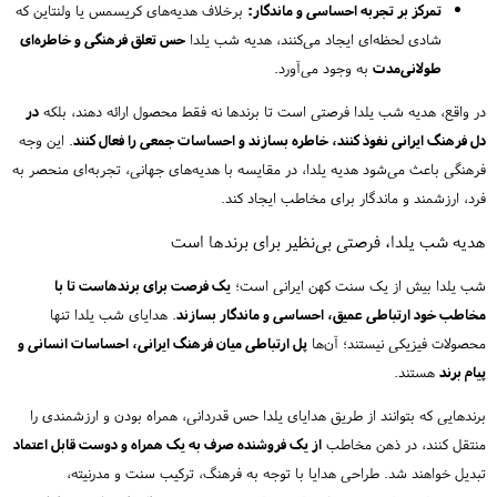
تمرکز بر تجربه احساسی و ماندگار:
برخلاف هدیه‌های کریسمس یا ولنتاین که
شادی لحظه‌ای ایجاد می‌کنند، هدیه شب یلدا
حس تعلق فرهنگی و خاطره‌ای
طولانی‌مدت
به وجود می‌آورد.
در واقع، هدیه شب یلدا فرصتی است تا برندها نه فقط محصول ارائه دهند، بلکه
در
دل فرهنگ ایرانی نفوذ کنند، خاطره بسازند و احساسات جمعی را فعال کنند
. این وجه
فرهنگی باعث می‌شود هدیه یلدا، در مقایسه با هدیه‌های جهانی، تجربه‌ای منحصر به
فرد، ارزشمند و ماندگار برای مخاطب ایجاد کند.
هدیه شب یلدا، فرصتی بی‌نظیر برای برندها است
شب یلدا بیش از یک سنت کهن ایرانی است؛
یک فرصت برای برندهاست تا با
مخاطب خود ارتباطی عمیق، احساسی و ماندگار بسازند
. هدایای شب یلدا تنها
محصولات فیزیکی نیستند؛ آن‌ها
پل ارتباطی میان فرهنگ ایرانی، احساسات انسانی و
پیام برند
هستند.
برندهایی که بتوانند از طریق هدایای یلدا حس قدردانی، همراه بودن و ارزشمندی را
منتقل کنند، در ذهن مخاطب
از یک فروشنده صرف به یک همراه و دوست قابل اعتماد
تبدیل خواهند شد. طراحی هدایا با توجه به فرهنگ، ترکیب سنت و مدرنیته،