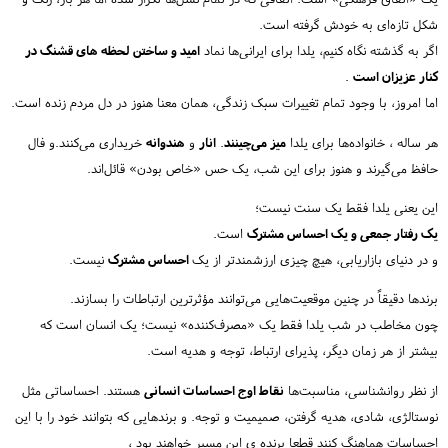
شکل تازه‌ای به خودش گرفته است.
اگر به گذشته نگاه کنیم، یلدا برای ایرانی‌ها نماد
امید و ساختن لحظه های قشنگ در
کنار عزیزان است
.
اما امروز، با وجود تمام تغییرات سبک زندگی، همان معنا هنوز در دل مردم زنده است.
هر ساله ، خانواده‌ها برای یلدا
میز می‌چینند
.
انار
و
هندوانه
خریداری می‌کنند.و فال
حافظ می‌گیرند و هنوز برای این شب، یک حس «خاص بودن» قائل‌اند.
این یعنی یلدا فقط یک سنت نیست؛
یک رفتار جمعی و یک احساس مشترک
است.
و در دنیای بازاریابی، هیچ چیزی ارزشمندتر از یک
احساس مشترک
نیست.
برندها دقیقاً در چنین موقعیت‌هایی می‌توانند مؤثرترین ارتباطات را بسازند.
چون مخاطب در شب یلدا فقط یک «مصرف‌کننده» نیست؛ یک انسان است که
بیشتر از هر زمان دیگر، پذیرای ارتباط، توجه و هدیه است.
از نظر روانشناسی، مناسبت‌ها
نقاط اوج احساسات انسانی
هستند. احساساتی مثل
نوستالژی، شادی، هدیه گرفتن، صمیمیت و توجه. و برندهایی که بتوانند خود را با این
احساسات هماهنگ کنند قطعا برنده ی این مسیر خواهند بود ،