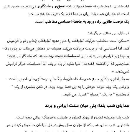
ارتباطشان با مخاطب نه فقط قوی‌تر، بلکه
عمیق‌تر و ماندگارتر
می‌شود.به همین دلیل
است که هدایای شب یلدا برای برندها فقط یک «پک هدیه» نیست؛
یک
فرصت طلایی برای ورود به حافظهٔ احساسی مخاطب
است.
در بازاریابی سنتی می‌گویند:
«ممکن است مخاطب جزئیات
تبلیغات
یا حتی
هدیه تبلیغاتی یلدایی
تو را فراموش
کند، اما احساسی که از برندت دریافت می‌کند همیشه در ذهنش می‌ماند. در بازاری که
پیام‌ها زود فراموش می‌شوند، این
احساسات مثبت برند
هستند که ماندگار می‌شوند؛
همان‌طور که از گذشته گفته‌اند: اشیا شاید از یاد بروند، اما احساسات هرگز فراموش
نمی‌شوند.»
هدیهٔ یلدایی، یادآور جمع شدن‌ها، داستان‌ها، رنگ‌ها و نوستالژی‌های قدیمی است…
و وقتی یک برند بتواند خودش را به این فضا پیوند بزند، در ذهن مشتری از یک “
فروشنده ” به یک “ همراه ” تبدیل می شود.
هدایای شب یلدا؛ پلی میان سنت ایرانی و برند
شب یلدا همیشه نمادی از پیوند انسان با طبیعت و فرهنگ ایرانی بوده است.
بلندترین شب سال، شبی که از هزاران سال پیش در دل ایرانیان جا خوش کرده و هر