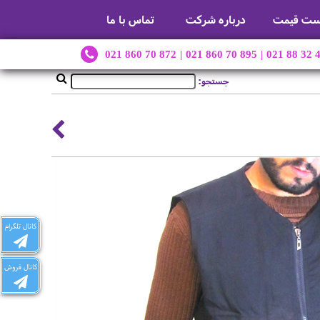
ست قیمت
درباره شرکت
تماس با ما
021 860 70 872
|
021 860 70 895
|
021 88 32 
جستجو:
کانال تلگرام
کانال فروش