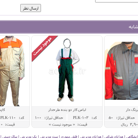
شابه
رنگ دار
لباس کار دو بنده طرحدار
کاپ
حداقل تيراژ: 50
کد: PLK-103
حداقل تيراژ: 100
کد: PLK-110
قیمت: « موجود نیست »
قیمت: 5,100,000 ريال
 نمایشگاهی | هدایای شرکتی | هدایای مدیریتی | فلش مموری | ست مدیریتی | پک مدیریتی | ساک دستی | فلا