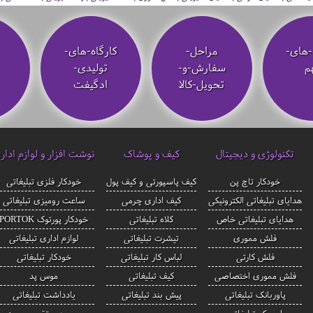
-های-
مراحل-
کارگاه-های-
م
سفارش-و-
تولیدی-
تحویل-کالا
ادگیفت
تکنولوژی و دیجیتال
کیف و پوشاک
نوشت افزار و لوازم ادار
خودکار تاچ پن
کیف پاسپورتی و کیف پول
خودکار فلزی تبلیغاتی
هدایای تبلیغاتی الکترونیکی
کیف اداری چرمی
ساعت رومیزی تبلیغاتی
هدایای تبلیغاتی خاص
کلاه تبلیغاتی
خودکار پورتوک PORTOK
فلش مموری
تیشرت تبلیغاتی
لوازم اداری تبلیغاتی
فلش کارتی
لباس کار تبلیغاتی
خودکار تبلیغاتی
فلش مموری اختصاصی
کیف تبلیغاتی
موس پد
پاوربانک تبلیغاتی
پیش بند تبلیغاتی
یادداشت تبلیغاتی
اسپیکر تبلیغاتی
سررسید و تقویم رومیزی