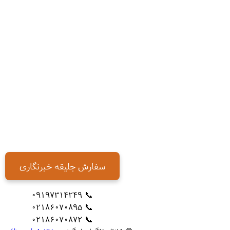
سفارش جلیقه خبرنگاری
📞 09197314249
📞 02186070895
📞 02186070872