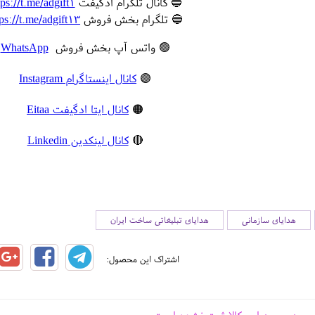
🔵 کانال تلگرام ادگیفت
tps://t.me/adgift1
🔵 تلگرام بخش فروش
tps://t.me/adgift13
🟢 واتس آپ بخش فروش
WhatsApp
🟣
کانال اینستاگرام Instagram
🟠
کانال ایتا ادگیفت Eitaa
🔴
کانال لینکدین Linkedin
هدایای سازمانی
هدایای تبلیغاتی ساخت ایران
اشتراک این محصول: