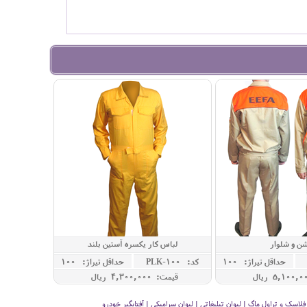
شن و شلوار
لباس کار یکسره آستین بلند
حداقل تيراژ: 100
کد: PLK-100
حداقل تيراژ: 100
قیمت: 4,300,000 ريال
سک و تراول ماگ | لیوان تبلیغاتی | لیوان سرامیکی | آفتابگیر خودرو