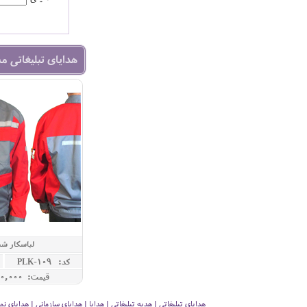
هدایای تبلیغاتی م
لباسکار شب
کد: PLK-109
قیمت: 3,900,000 ريال
هدایای تبلیغاتی | هدیه تبلیغاتی | هدایا | هدایای سازمانی | هدایای