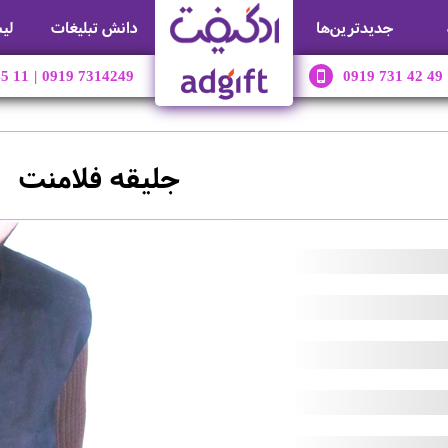
جديدترين‌ها
دانش تبلیغات
لی
45 11
|
0919 7314249
0919 731 42 49
جلیقه فلامنت