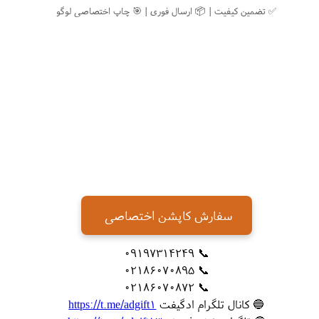
✅ تضمین کیفیت | 📦 ارسال فوری | 🎯 چاپ اختصاصی لوگو
سفارش کاپشن اختصاصی
📞 09197314249
📞 02186070895
📞 02186070872
🔵 کانال تلگرام ادگیفت
https://t.me/adgift1