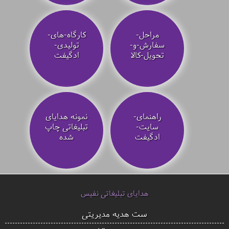
مراحل-
کارگاه-های-
سفارش-و-
تولیدی-
تحویل-کالا
ادگیفت
راهنمای-
نمونه هدایای
سایت-
تبلیغاتی چاپ
ادگیفت
شده
هدایای تبلیغاتی نفیس
ست هدیه مدیریتی