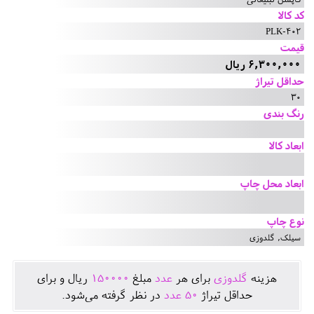
کد کالا
PLK-402
قیمت
6,300,000 ریال
حداقل تیراژ
30
رنگ بندی
ابعاد کالا
ابعاد محل چاپ
نوع چاپ
سیلک, گلدوزی
هزينه
گلدوزی
برای هر
عدد
مبلغ
150000
ريال و برای
حداقل تيراژ
50
عدد
در نظر گرفته می‌شود.