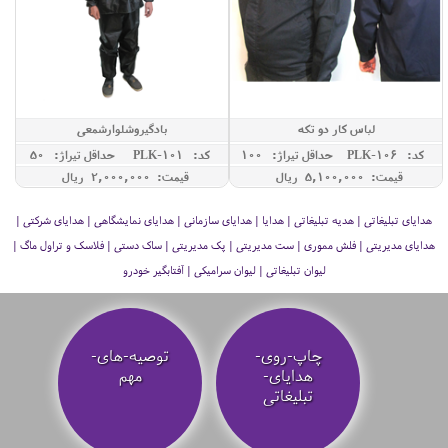
لباس کار دو تکه
بادگیروشلوارشمعی
کد: PLK-106
حداقل تيراژ: 100
کد: PLK-101
حداقل تيراژ: 50
قیمت: 5,100,000 ريال
قیمت: 2,000,000 ريال
هدایای تبلیغاتی | هدیه تبلیغاتی | هدایا | هدایای سازمانی | هدایای نمایشگاهی | هدایای شرکتی |
هدایای مدیریتی | فلش مموری | ست مدیریتی | پک مدیریتی | ساک دستی | فلاسک و تراول ماگ |
لیوان تبلیغاتی | لیوان سرامیکی | آفتابگیر خودرو
چاپ-روی-
توصیه‌-های-
هدایای-
مهم
تبلیغاتی