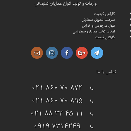
واردات و تولید انواع هدایای تبلیغاتی
گارانتی کیفیت
سرعت تحویل سفارش
قبول مرجوعی و خرابی
امکان تولید هدایای سفارشی
گارانتی قیمت
تماس با ما
021 860 70 872
021 860 70 895
021 88 32 45 11
0919 7314249