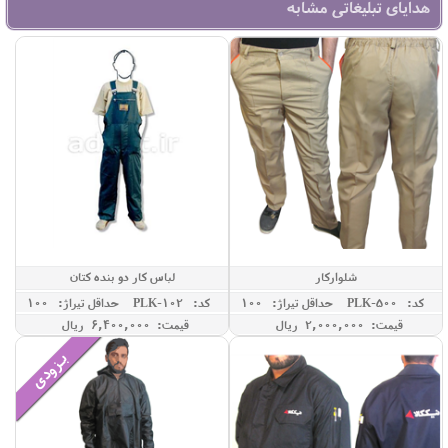
هدایای تبلیغاتی مشابه
شلوارکار
لباس کار دو بنده کتان
کد: PLK-500
حداقل تيراژ: 100
کد: PLK-102
حداقل تيراژ: 100
قیمت: 2,000,000 ريال
قیمت: 6,400,000 ريال