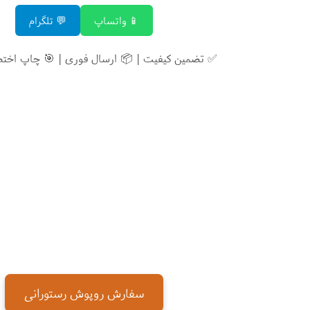
📱 واتساپ
💬 تلگرام
✅ تضمین کیفیت | 📦 ارسال فوری | 🎯 چاپ اخت
سفارش روپوش رستورانی