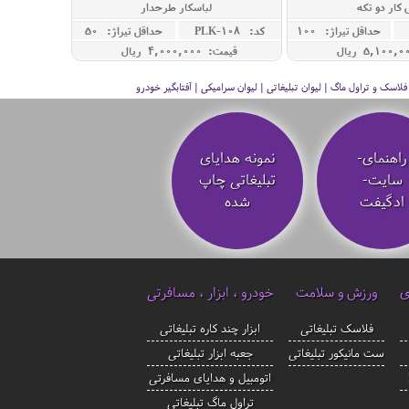
 کار دو تکه
لباسکار طرحدار
حداقل تيراژ: 100
کد: PLK-108
حداقل تيراژ: 50
قیمت: 4,000,000 ريال
سک و تراول ماگ | لیوان تبلیغاتی | لیوان سرامیکی | آفتابگیر خودرو
راهنمای-
نمونه هدایای
سایت-
تبلیغاتی چاپ
ادگیفت
شده
ی
ورزش و سلامت
خودرو ، ابزار ، مسافرتی
فلاسک تبلیغاتی
ابزار چند کاره تبلیغاتی
ست مانیکور تبلیغاتی
جعبه ابزار تبلیغاتی
اتومبیل و هدایای مسافرتی
تراول ماگ تبلیغاتی