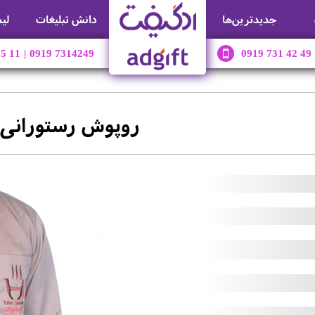
جديدترين‌ها
دانش تبلیغات
لی
45 11
|
0919 7314249
0919 731 42 49
روپوش رستورانی