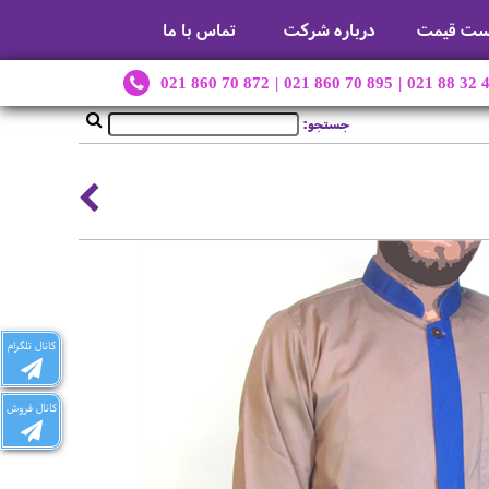
ست قیمت
درباره شرکت
تماس با ما
021 860 70 872
|
021 860 70 895
|
021 88 32 
جستجو:
کانال تلگرام
کانال فروش