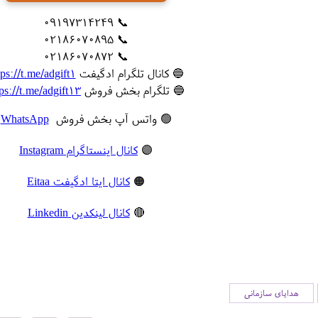
📞 09197314249
📞 02186070895
📞 02186070872
🔵 کانال تلگرام ادگیفت
tps://t.me/adgift1
🔵 تلگرام بخش فروش
tps://t.me/adgift13
🟢 واتس آپ بخش فروش
WhatsApp
🟣
کانال اینستاگرام Instagram
🟠
کانال ایتا ادگیفت Eitaa
🔴
کانال لینکدین Linkedin
هدایای سازمانی