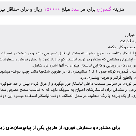
هزينه
گلدوزی
برای هر
عدد
مبلغ
150000
ريال و برای حداقل تير
تورانی
ه فلامنت
جیب و کاور دکمه
اع لباسکار متناسب با طرح و خواسته مشتریان قابل تغییر می باشد و در دوخت و تغییرات 
ه آپشنهای مختلفی که میتوان در تولید لباسکار کم یا زیاد نمود با بخش فروش و سفارشا
اردی که در زیبایی و کارایی لباسکار میتوان به آنها اشاره کرد شامل:
تیمتری که در طرفین شکافها مانند جیب دوخته میشود و علاوه بر زیبایی از پارگی های احتمالی جلوگیری می نماید.
 بالطبع گرانتر و هزینه بیشتری دارد
تر توری: در سراسر قسمت داخلی لباسکار قرار میگیرد و از عرق کردن بیش از حد جلوگیری
خی از مشاغل برای لباسکارشان احتیاج به شبرنگ دارند که به تناسب سطح مصرفی محاسب
: از یک پارچه با رنگ متفاوت در محل اتصالات دوخت لباسکار استفاده میشود این دوخت
برای مشاوره و سفارش فوری، از طریق یکی از پیام‌رسان‌های زیر ب