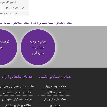
لباس کار دو ب
کد: PLK-103
قیمت: « موج
هدایای تبلیغاتی | هدیه تبلیغاتی | هدایا | هدایای سازمانی | هدایای
چاپ-روی-
توصیه‌
هدایای-
مه
تبلیغاتی
هدایای تبلیغاتی نفیس
هدایای تبلیغاتی ارزان
ست هدیه مدیریتی
ساک دستی سوزنی و برزنتی
تندیس میناکاری
جاکلیدی چرمی تبلیغاتی
ست هدیه دیجیتال
خودکار پلاستیکی تبلیغاتی
میناکاری
جاکلیدی فلزی تبلیغاتی