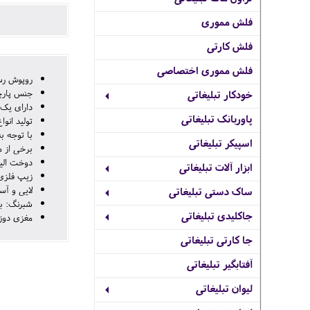
فلش مموری
فلش کارتی
فلش مموری اختصاصی
روپوش رس
جنس پارچ
خودکار تبلیغاتی
دارای یک 
پاوربانک تبلیغاتی
تولید انو
با توجه ب
اسپیکر تبلیغاتی
برخی از مو
دوخت الیت : گلدوزی کوتاه حدود 1 تا 2 سان
ابزار آلات تبلیغاتی
زیپ فلزی:
لایی و آس
ساک دستی تبلیغاتی
شبرنگ: بر
جاکلیدی تبلیغاتی
مغزی دوزی
جا کارتی تبلیغاتی
آفتابگیر تبلیغاتی
لیوان تبلیغاتی