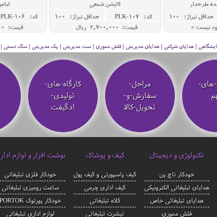
نده طرحدار
کاپشن شمعی
لباس
حداقل تيراژ: 100
کد: PLK-107
حداقل تيراژ: 100
کد: PLK-106
ود نیست »
قیمت: 2,700,000 ريال
قیمت: 5,100,000 ريال
 نمایشگاهی | هدایای شرکتی | هدایای مدیریتی | فلش مموری | ست مدیریتی | پک مدیریتی | ساک دستی | فلا
-های-
مراحل-
کارگاه-های-
م
سفارش-و-
تولیدی-
تحویل-کالا
ادگیفت
تکنولوژی و دیجیتال
کیف و پوشاک
نوشت افزار و لوازم ادار
خودکار تاچ پن
کیف پاسپورتی و کیف پول
خودکار فلزی تبلیغاتی
هدایای تبلیغاتی الکترونیکی
کیف اداری چرمی
ساعت رومیزی تبلیغاتی
هدایای تبلیغاتی خاص
کلاه تبلیغاتی
خودکار پورتوک PORTOK
فلش مموری
تیشرت تبلیغاتی
لوازم اداری تبلیغاتی