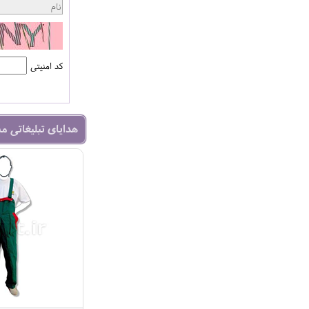
کد امنیتی
هدایای تبلیغاتی م