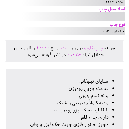
50*96*114
ابعاد محل چاپ
نوع چاپ
حک لیزر, تامپو
هزينه
چاپ تامپو
برای هر
عدد
مبلغ
10000
ريال و برای
حداقل تيراژ
50
عدد
در نظر گرفته می‌شود.
هدایای تبلیغاتی
ساعت چوبی رومیزی
بدنه تمام چوبی
هدیه کاملاً مدیریتی و شیک
با قابلیت حک لیزر روی بدنه
دارای جای قلم
مجهز به نوار فلزی جهت حک لیزر و چاپ