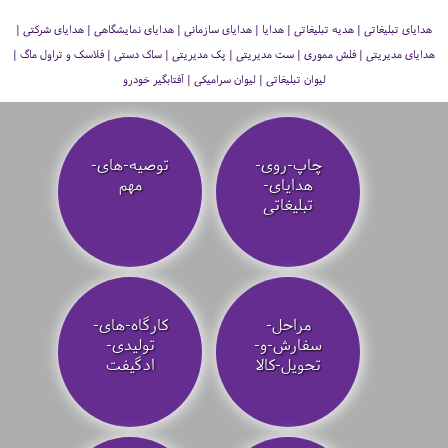
هدایای تبلیغاتی | هدیه تبلیغاتی | هدایا | هدایای سازمانی | هدایای نمایشگاهی | هدایای شرکتی |
هدایای مدیریتی | فلش مموری | ست مدیریتی | پک مدیریتی | ساک دستی | فلاسک و تراول ماگ |
لیوان تبلیغاتی | لیوان سرامیکی | آفتابگیر خودرو
چاپ-روی-
توصیه‌-های-
هدایای-
مهم
تبلیغاتی
مراحل-
کارگاه-های-
سفارش-و-
تولیدی-
تحویل-کالا
ادگیفت