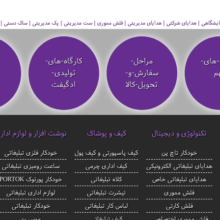
 نمایشگاهی | هدایای شرکتی | هدایای مدیریتی | فلش مموری | ست مدیریتی | پک مدیریتی | ساک دستی | فلا
-های-
مراحل-
کارگاه-های-
م
سفارش-و-
تولیدی-
تحویل-کالا
ادگیفت
تکنولوژی و دیجیتال
کیف و پوشاک
نوشت افزار و لوازم ادار
خودکار تاچ پن
کیف پاسپورتی و کیف پول
خودکار فلزی تبلیغاتی
هدایای تبلیغاتی الکترونیکی
کیف اداری چرمی
ساعت رومیزی تبلیغاتی
هدایای تبلیغاتی خاص
کلاه تبلیغاتی
خودکار پورتوک PORTOK
فلش مموری
تیشرت تبلیغاتی
لوازم اداری تبلیغاتی
فلش کارتی
لباس کار تبلیغاتی
خودکار تبلیغاتی
فلش مموری اختصاصی
کیف تبلیغاتی
موس پد