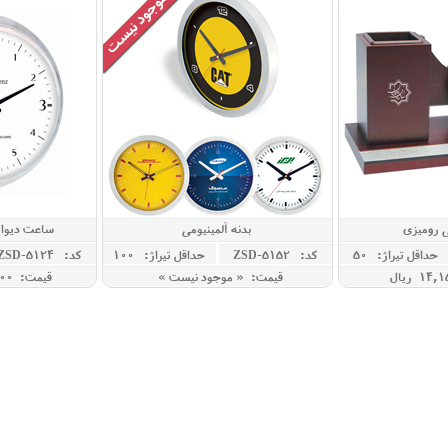
 رومیزی
بدنه آلمینیومی
ساعت دیوار
حداقل تيراژ: 50
کد: ZSD-5152
حداقل تيراژ: 100
کد: ZSD-5124
قیمت: « موجود نیست »
قیمت: 28,500,000 ريال