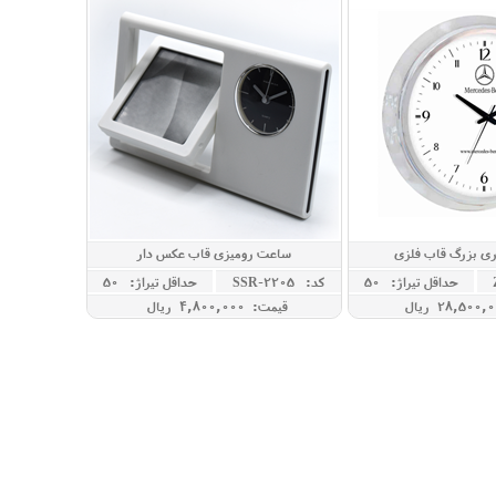
ی بزرگ قاب فلزی
ساعت رومیزی قاب عکس دار
حداقل تيراژ: 50
کد: SSR-2205
حداقل تيراژ: 50
قیمت: 4,800,000 ريال