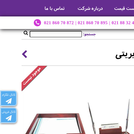
ست قیمت
درباره شرکت
تماس با ما
021 860 70 872
|
021 860 70 895
|
021 88 32 
جستجو:
ریتی
کانال تلگرام
کانال فروش