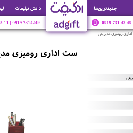
جديدترين‌ها
دانش تبلیغات
لی
45 11
|
0919 7314249
0919 731 42 49
داری رومیزی مدیریتی
ست اداری رومیزی مدی
یتی