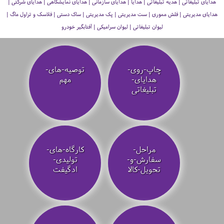
هدایای تبلیغاتی | هدیه تبلیغاتی | هدایا | هدایای سازمانی | هدایای نمایشگاهی | هدایای شرکتی |
هدایای مدیریتی | فلش مموری | ست مدیریتی | پک مدیریتی | ساک دستی | فلاسک و تراول ماگ |
لیوان تبلیغاتی | لیوان سرامیکی | آفتابگیر خودرو
چاپ-روی-
توصیه‌-های-
هدایای-
مهم
تبلیغاتی
مراحل-
کارگاه-های-
سفارش-و-
تولیدی-
تحویل-کالا
ادگیفت