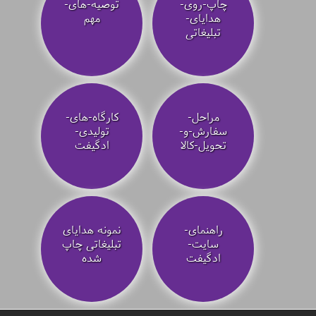
چاپ-روی-
توصیه‌-های-
هدایای-
مهم
تبلیغاتی
مراحل-
کارگاه-های-
سفارش-و-
تولیدی-
تحویل-کالا
ادگیفت
راهنمای-
نمونه هدایای
سایت-
تبلیغاتی چاپ
ادگیفت
شده