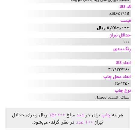
کد کالا
ZSD-5194B
قیمت
8,250,000 ریال
حداقل تیراژ
100
رنگ بندی
ابعاد کالا
60*327*327
ابعاد محل چاپ
250*250
نوع چاپ
سیلک, افست, دیجیتال
هزينه
چاپ
برای هر
عدد
مبلغ
150000
ريال و برای حداقل
تيراژ
100
عدد
در نظر گرفته می‌شود.