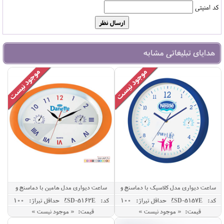
کد امنیتی
هدایای تبلیغاتی مشابه
ساعت دیواری مدل کلاسیک با دماسنج و
ساعت دیواری مدل هامین با دماسنج و
رطوبت سنج
رطوبت سنج
کد: ZSD-5157E
حداقل تيراژ: 100
کد: ZSD-5163E
حداقل تيراژ: 100
قیمت: « موجود نیست »
قیمت: « موجود نیست »