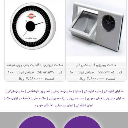
ساعت رومیزی قاب عکس دار
ساعت دیواری با قابلیت چاپ روی شیشه
کد: SSR-2205
حداقل تيراژ: 50
کد: ZSD-5157V
حداقل تيراژ: 100
قیمت: 4,800,000 ريال
قیمت: 7,480,000 ريال
هدایای تبلیغاتی | هدیه تبلیغاتی | هدایا | هدایای سازمانی | هدایای نمایشگاهی | هدایای شرکتی |
هدایای مدیریتی | فلش مموری | ست مدیریتی | پک مدیریتی | ساک دستی | فلاسک و تراول ماگ |
لیوان تبلیغاتی | لیوان سرامیکی | آفتابگیر خودرو