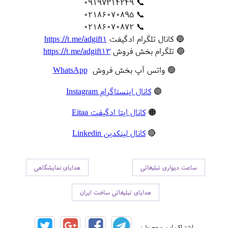
📞 09197314249
📞 02186070895
📞 02186070872
🔵 کانال تلگرام ادگیفت
https://t.me/adgift1
🔵 تلگرام بخش فروش
https://t.me/adgift13
🟢 واتس آپ بخش فروش
WhatsApp
🟣
کانال اینستاگرام Instagram
🟠
کانال ایتا ادگیفت Eitaa
🔴
کانال لینکدین Linkedin
ساعت دیواری تبلیغاتی
هدایای نمایشگاهی
هدایای تبلیغاتی ساخت ایران
اشتراک این محصول: