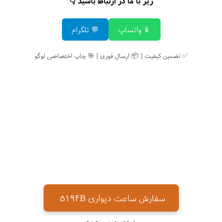
زیر با ما در ارتباط باشید 👇
📱 واتساپ
💬 تلگرام
✅ تضمین کیفیت | 📦 ارسال فوری | 🎯 چاپ اختصاصی لوگو
سفارش ساعت دیواری 5194B