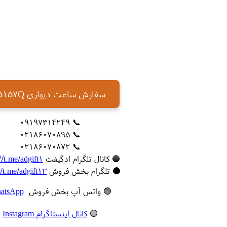
سفارش ساعت دیواری 5157Q
📞 09197314249
📞 02186070895
📞 02186070872
🔵 کانال تلگرام ادگیفت
//t.me/adgift1
🔵 تلگرام بخش فروش
//t.me/adgift13
🟢 واتس آپ بخش فروش
atsApp
🟣
کانال اینستاگرام Instagram