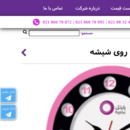
ست قیمت
درباره شرکت
تماس با ما
021 860 70 872
|
021 860 70 895
|
021 88 32 
جستجو:
 روی شیشه
کانال تلگرام
کانال فروش