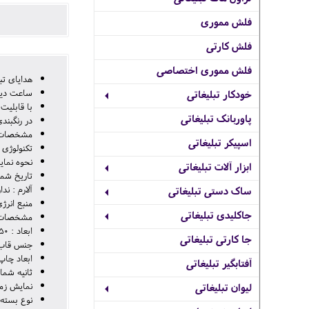
فلش مموری
فلش کارتی
فلش مموری اختصاصی
هدایای تب
ساعت دیو
خودکار تبلیغاتی
با قابلی
پاوربانک تبلیغاتی
در رنگبندی
مشخصات 
اسپیکر تبلیغاتی
تکنولوژی 
نحوه نمای
ابزار آلات تبلیغاتی
تاریخ شمار
آلارم : ندا
ساک دستی تبلیغاتی
منبع انرژ
جاکلیدی تبلیغاتی
مشخصات 
ابعاد : 50×305×305 میلی‌متر
جا کارتی تبلیغاتی
جنس قاب 
ابعاد چاپ : 280 میل
آفتابگیر تبلیغاتی
ثانیه شمار
نمایش زما
لیوان تبلیغاتی
نوع بسته 