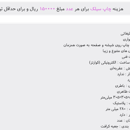
هزينه
چاپ سیلک
برای هر
عدد
مبلغ
150000
ريال و برای حداقل تي
لیغاتی
اری
ت چاپ روی شیشه و صفحه به صورت همزمان
 های متنوع و زیبا
فنی
ساخت : الکترونیکی (کوارتز)
ش : عقربه‌ای
 : ندارد
رد
ی : باطری
ظاهری
: پلاستیک
ی متر
 : دارد
ن : عدد
بندی : جعبه کرافت