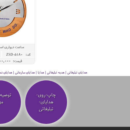
ساعت دیواری است
کد: ZSD-5180
قیمت: 12,800,000 ريال
هدایای تبلیغاتی | هدیه تبلیغاتی | هدایا | هدایای سازمانی | هدایای
چاپ-روی-
توصیه‌
هدایای-
مه
تبلیغاتی