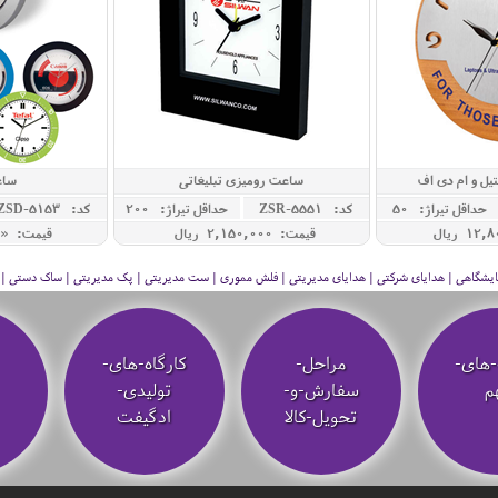
یل و ام دی اف
ساعت رومیزی تبلیغاتی
ساع
حداقل تيراژ: 50
کد: ZSR-5551
حداقل تيراژ: 200
کد: ZSD-5153
قیمت: 2,150,000 ريال
قیمت: « 
 نمایشگاهی | هدایای شرکتی | هدایای مدیریتی | فلش مموری | ست مدیریتی | پک مدیریتی | ساک دستی | فلا
-های-
مراحل-
کارگاه-های-
م
سفارش-و-
تولیدی-
تحویل-کالا
ادگیفت