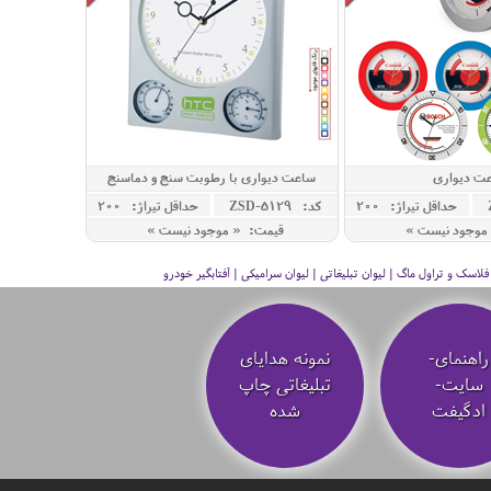
ت دیواری
ساعت دیواری با رطوبت سنج و دماسنج
حداقل تيراژ: 200
کد: ZSD-5129
حداقل تيراژ: 200
موجود نیست »
قیمت: « موجود نیست »
سک و تراول ماگ | لیوان تبلیغاتی | لیوان سرامیکی | آفتابگیر خودرو
راهنمای-
نمونه هدایای
سایت-
تبلیغاتی چاپ
ادگیفت
شده