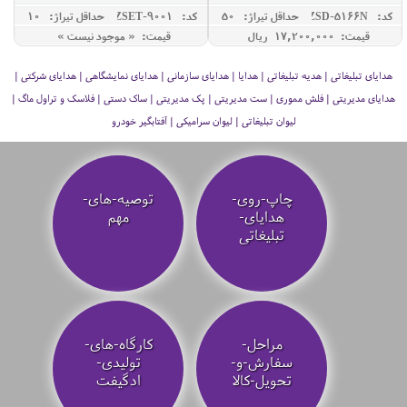
کد: ZSD-5166N
حداقل تيراژ: 50
کد: ZSET-9001
حداقل تيراژ: 10
قیمت: 17,200,000 ريال
قیمت: « موجود نیست »
هدایای تبلیغاتی | هدیه تبلیغاتی | هدایا | هدایای سازمانی | هدایای نمایشگاهی | هدایای شرکتی |
هدایای مدیریتی | فلش مموری | ست مدیریتی | پک مدیریتی | ساک دستی | فلاسک و تراول ماگ |
لیوان تبلیغاتی | لیوان سرامیکی | آفتابگیر خودرو
چاپ-روی-
توصیه‌-های-
هدایای-
مهم
تبلیغاتی
مراحل-
کارگاه-های-
سفارش-و-
تولیدی-
تحویل-کالا
ادگیفت