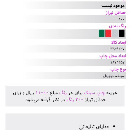
موجود نیست
حداقل تیراژ
200
رنگ بندی
ابعاد کالا
237*335
ابعاد محل چاپ
257*187
نوع چاپ
سیلک, دیجیتال
هزينه
چاپ سیلک
برای هر
رنگ
مبلغ
11000
ريال و برای
حداقل تيراژ
200
رنگ
در نظر گرفته می‌شود.
هدایای تبلیغاتی