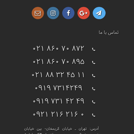
تماس با ما
021 860 70 872
021 860 70 895
021 88 32 45 11
0919 7314249
0919 731 42 49
0921 216 216 0
آدرس:
تهران ـ خیابان کریمخان- بین خیابان