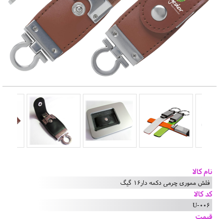
نام کالا
فلش مموری چرمی دکمه دار16 گیگ
کد کالا
U-006
قیمت