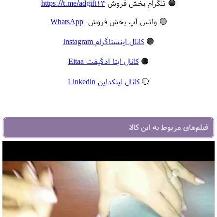
🔵 تلگرام بخش فروش
https://t.me/adgift13
🟢 واتس آپ بخش فروش
WhatsApp
🟣
کانال اینستاگرام Instagram
🟠
کانال ایتا ادگیفت Eitaa
🔴
کانال لینکداین Linkedin
فیلم‌های مربوط به این کالا