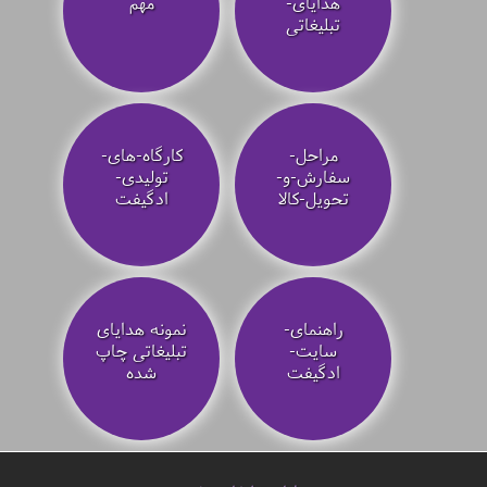
هدایای-
مهم
تبلیغاتی
مراحل-
کارگاه-های-
سفارش-و-
تولیدی-
تحویل-کالا
ادگیفت
راهنمای-
نمونه هدایای
سایت-
تبلیغاتی چاپ
ادگیفت
شده