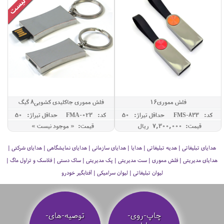
فلش مموری16
فلش مموری جاکلیدی کشویی8 گیگ
کد: FMS-833
حداقل تيراژ: 50
کد: FMA-023
حداقل تيراژ: 50
قیمت: 7,300,000 ريال
قیمت: « موجود نیست »
هدایای تبلیغاتی | هدیه تبلیغاتی | هدایا | هدایای سازمانی | هدایای نمایشگاهی | هدایای شرکتی |
هدایای مدیریتی | فلش مموری | ست مدیریتی | پک مدیریتی | ساک دستی | فلاسک و تراول ماگ |
لیوان تبلیغاتی | لیوان سرامیکی | آفتابگیر خودرو
چاپ-روی-
توصیه‌-های-