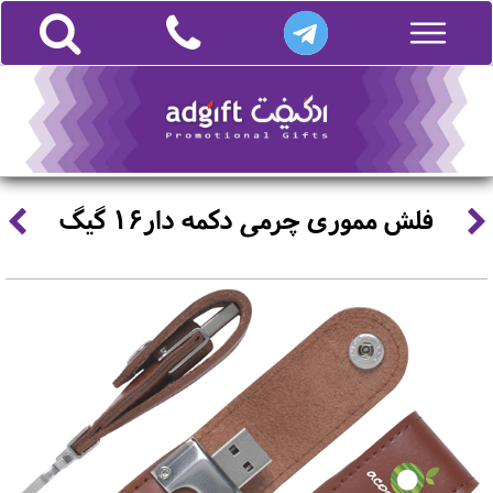
فلش مموری چرمی دکمه دار16 گیگ