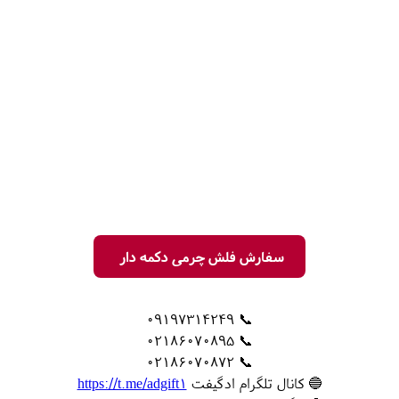
سفارش فلش چرمی دکمه دار
📞 09197314249
📞 02186070895
📞 02186070872
🔵 کانال تلگرام ادگیفت
https://t.me/adgift1