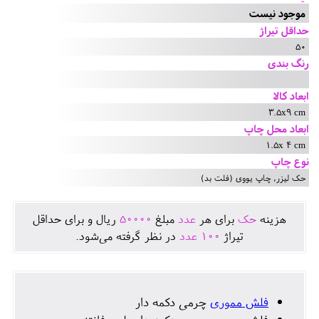
موجود نیست
حداقل تیراژ
50
رنگ بندی
ابعاد کالا
3.5x9 cm
ابعاد محل چاپ
1.5x 4 cm
نوع چاپ
حک لیزر, چاپ یووی (فلت بد)
هزينه
حک
برای هر
عدد
مبلغ
50000
ريال و برای حداقل
تيراژ
100
عدد
در نظر گرفته می‌شود.
فلش مموری
چرمی دکمه دار