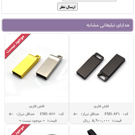
هدایای تبلیغاتی مشابه
فلش فلزی
فلش فلزی
کد: FMS-831
حداقل تيراژ: 50
کد: FMS-822
حداقل تيراژ: 50
قیمت: 5,900,000 ريال
قیمت: « موجود نیست »