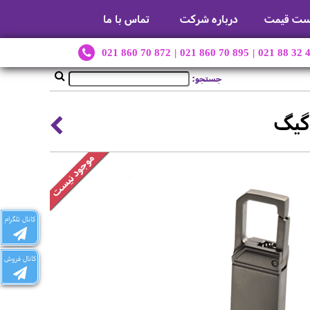
ست قیمت
درباره شرکت
تماس با ما
021 860 70 872
|
021 860 70 895
|
021 88 32 
جستجو:
کانال تلگرام
کانال فروش