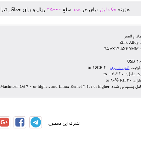
هزينه
حک لیزر
برای هر
عدد
مبلغ
25000
ريال و برای حداقل تيرا
مادام العمر
Zi
45.
USB 2.0
ظرفیت
فلش مموری
: 4 to 16GB
مل: -20 to +60°
to 80% RH
Microsoft Windows 98, ME, 2000, XP, Vista,7, Macintosh OS 9.0 or higher, and Linux Kerne
اشتراک این محصول: