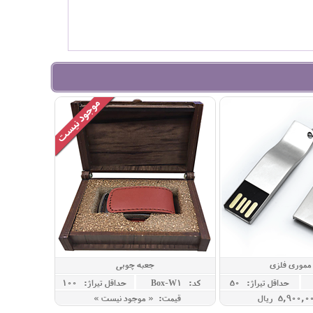
مموری فلزی
جعبه چوبی
حداقل تيراژ: 50
کد: Box-W1
حداقل تيراژ: 100
قیمت: « موجود نیست »