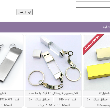
شابه
ستیل16
فلش مموری کریستالی 16 گیگ با حک سه
فلش 
بعدی
حداقل تيراژ: 50
کد: FK-102
حداقل تيراژ: 50
کد: FMS-826
ود نیست »
قیمت: 8,250,000 ريال
قیمت: 5,900,000 ريال