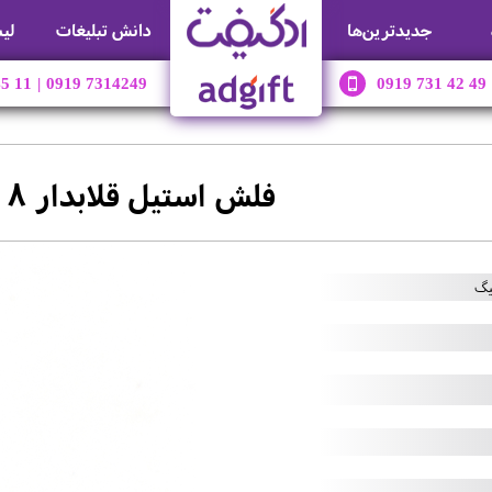
جديدترين‌ها
دانش تبلیغات
لی
45 11
|
0919 7314249
0919 731 42 49
فلش استیل قلابدار 8 گیگ