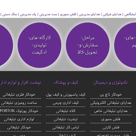
 نمایشگاهی | هدایای شرکتی | هدایای مدیریتی | فلش مموری | ست مدیریتی | پک مدیریتی | ساک دستی | فلا
-های-
مراحل-
کارگاه-های-
م
سفارش-و-
تولیدی-
تحویل-کالا
ادگیفت
تکنولوژی و دیجیتال
کیف و پوشاک
نوشت افزار و لوازم ادار
خودکار تاچ پن
کیف پاسپورتی و کیف پول
خودکار فلزی تبلیغاتی
هدایای تبلیغاتی الکترونیکی
کیف اداری چرمی
ساعت رومیزی تبلیغاتی
هدایای تبلیغاتی خاص
کلاه تبلیغاتی
خودکار پورتوک PORTOK
فلش مموری
تیشرت تبلیغاتی
لوازم اداری تبلیغاتی
فلش کارتی
لباس کار تبلیغاتی
خودکار تبلیغاتی
فلش مموری اختصاصی
کیف تبلیغاتی
موس پد