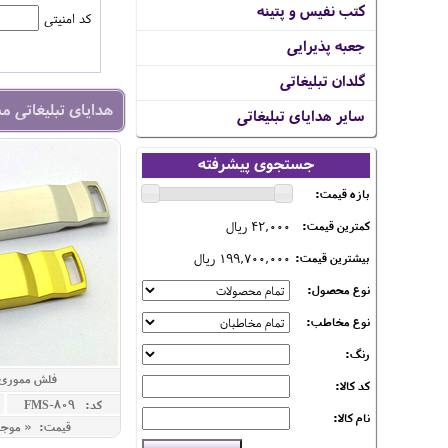
کتب نفیس و پتینه
کد امنیتی
جعبه پذیرایی
گلدان تبلیغاتی
هدایای تبلیغاتی م
سایر هدایای تبلیغاتی
جستجوی پیشرفته
بازه قیمت:
42,000 ریال
کمترین قیمت:
199,700,000 ریال
بیشترین قیمت:
نوع محصول:
نوع مخاطب:
رنگ:
فلش مموری ا
کد کالا:
کد: FMS-809
نام کالا:
قیمت: « موج