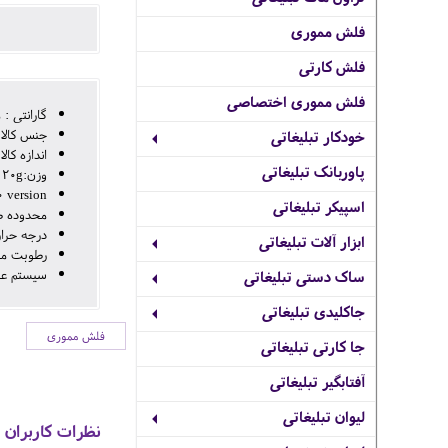
فلش مموری
فلش کارتی
فلش مموری اختصاصی
گارانتی : 
جنس کالا: nk Alloy
خودکار تبلیغاتی
اندازه کالا: 5X14.5X4.7MM
پاوربانک تبلیغاتی
وزن:20g
 version
اسپیکر تبلیغاتی
محدوده 
درجه حرارت عا
ابزار آلات تبلیغاتی
رطوبت مخزن: 20 
سیستم عامل پشتیبانی شده: l 2.4.1 or higher
ساک دستی تبلیغاتی
جاکلیدی تبلیغاتی
فلش مموری
جا کارتی تبلیغاتی
آفتابگیر تبلیغاتی
لیوان تبلیغاتی
نظرات کاربران