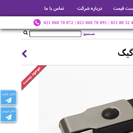
ست قیمت
درباره شرکت
تماس با ما
021 860 70 872
|
021 860 70 895
|
021 88 32 
جستجو:
کانال تلگرام
کانال فروش