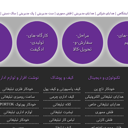
 نمایشگاهی | هدایای شرکتی | هدایای مدیریتی | فلش مموری | ست مدیریتی | پک مدیریتی | ساک دستی | فلا
-های-
مراحل-
کارگاه-های-
م
سفارش-و-
تولیدی-
تحویل-کالا
ادگیفت
تکنولوژی و دیجیتال
کیف و پوشاک
نوشت افزار و لوازم ادار
خودکار تاچ پن
کیف پاسپورتی و کیف پول
خودکار فلزی تبلیغاتی
هدایای تبلیغاتی الکترونیکی
کیف اداری چرمی
ساعت رومیزی تبلیغاتی
هدایای تبلیغاتی خاص
کلاه تبلیغاتی
خودکار پورتوک PORTOK
فلش مموری
تیشرت تبلیغاتی
لوازم اداری تبلیغاتی
فلش کارتی
لباس کار تبلیغاتی
خودکار تبلیغاتی
فلش مموری اختصاصی
کیف تبلیغاتی
موس پد