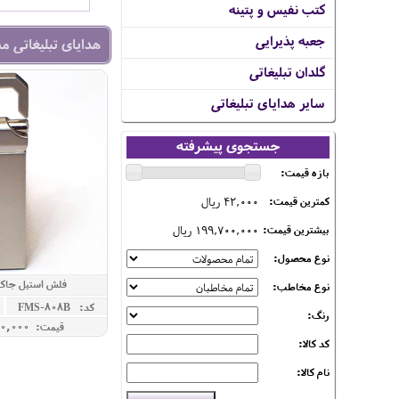
کتب نفیس و پتینه
جعبه پذیرایی
هدایای تبلیغاتی م
گلدان تبلیغاتی
سایر هدایای تبلیغاتی
جستجوی پیشرفته
بازه قیمت:
42,000 ریال
کمترین قیمت:
199,700,000 ریال
بیشترین قیمت:
نوع محصول:
فلش استیل جاکلیدی 
نوع مخاطب:
کد: FMS-808B
رنگ:
قیمت: 7,200,000 ريال
کد کالا:
نام کالا: