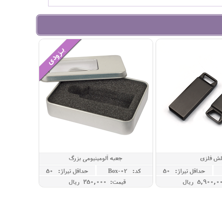
لش فلزی
جعبه آلومینیومی بزرگ
حداقل تيراژ: 50
کد: Box-02
حداقل تيراژ: 50
قیمت: 350,000 ريال