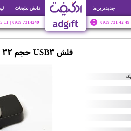
جديدترين‌ها
دانش تبلیغات
لی
45 11
|
0919 7314249
0919 731 42 49
فلش USB3 حجم 32 گیگ