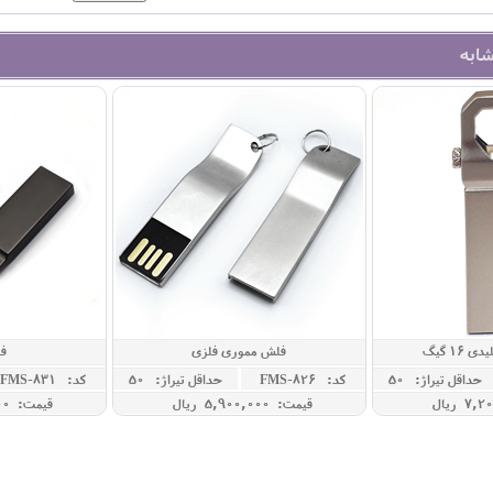
شابه
16 گیگ
فلش مموری فلزی
ف
حداقل تيراژ: 50
کد: FMS-826
حداقل تيراژ: 50
کد: FMS-831
قیمت: 5,900,000 ريال
قیمت: 5,900,000 ريال